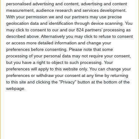
personalised advertising and content, advertising and content
a nuove culture, fare esperienza, cambiare il
measurement, audience research and services development.
proprio modo di pensare, imparare a
With your permission we and our partners may use precise
comprendere di più gli altri e la realtà
geolocation data and identification through device scanning. You
may click to consent to our and our 824 partners’ processing as
circostante. Nei suoi numerosi viaggi, ha
described above. Alternatively you may click to refuse to consent
conosciuto molte realtà e persone differenti che
or access more detailed information and change your
l’hanno arricchito interiormente e fatto maturare.
preferences before consenting.
Please note that some
processing of your personal data may not require your consent,
but you have a right to object to such processing. Your
Interessato all’enologia, tanto da aver fatto un
preferences will apply to this website only. You can change your
corso da Sommelier, un giorno vorrebbe
preferences or withdraw your consent at any time by returning
dedicarsi completamente al settore. Intanto
to this site and clicking the "Privacy" button at the bottom of the
webpage.
prosegue la sua avventura lavorativa al ristorante
Keste in 271 Bleecker Street a New York. In
quest’intervista Alessandro ci racconta il suo
percorso prima di approdare nella Grande Mela,
la capitale della ristorazione mondiale, dove vive
attualmente.