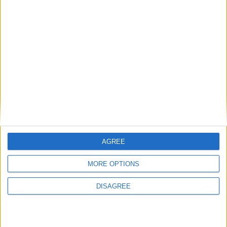
Inizialmente si può partire con un Visto da
studente per guardarsi attorno e valutare se è la
città per te e agire di conseguenza.
Torneresti a vivere in Italia?
Part time si. In questo momento della mia vita
trascorrerei solo 4-5 mesi l’anno in Italia. Non
tutto l’anno.
AGREE
Perché, secondo te l’Italia fa scappare i
cosìdetti ‘cervelli’?
MORE OPTIONS
Scarsa meritocrazia!
DISAGREE
Il tuo sogno?