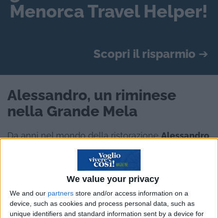
Menorca Travel Helper!
Scopri il risparmio
➔
Alessandro, un riminese
nella Grande Mela
Da anni nel mondo della ristorazione
Alessandro
Malpassi
, romagnolo con la passione per il buon
vino, ha utilizzato il suo lavoro per fare
esperienze all’estero unendo così il lavoro al suo
We value your privacy
amore per i viaggi.
We and our
partners
store and/or access information on a
device, such as cookies and process personal data, such as
Per lui viaggiare significa aprire la propria mente
unique identifiers and standard information sent by a device for