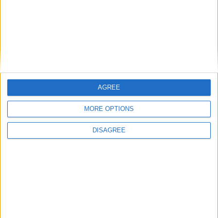
veniamo, ma, soprattutto, chi siamo: una risposta,
in questo caso, è davvero possibile.
Gianluca Ricci
AGREE
MORE OPTIONS
DISAGREE