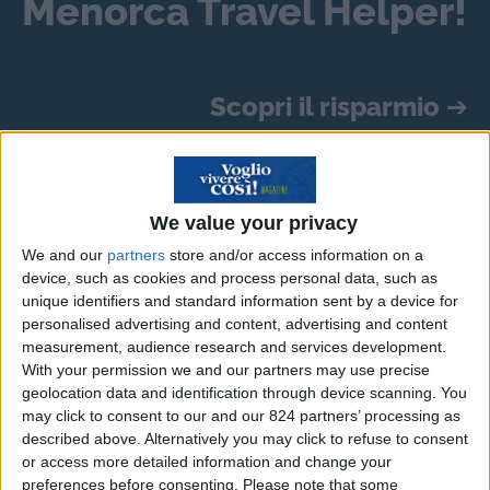
Menorca Travel Helper!
Scopri il risparmio
➔
Dove andiamo? Una domanda consueta per chi
We value your privacy
si appresta a fare la valigia e a lasciare pensieri e
We and our
partners
store and/or access information on a
preoccupazioni chiusi dietro la porta di casa per
device, such as cookies and process personal data, such as
un periodo ragionevolmente lungo. Meno
unique identifiers and standard information sent by a device for
consueta è invece la domanda: da dove
personalised advertising and content, advertising and content
measurement, audience research and services development.
veniamo? A porsela, in rapida successione
With your permission we and our partners may use precise
rispetto alla precedente, sono quanti – sempre
geolocation data and identification through device scanning. You
più – decidono di investire il loro tempo libero
may click to consent to our and our 824 partners’ processing as
described above. Alternatively you may click to refuse to consent
nella ricerca delle loro origini.
or access more detailed information and change your
preferences before consenting.
Please note that some