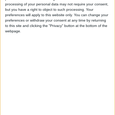
Si tratta di un fenomeno in rapida ascesa, al
processing of your personal data may not require your consent,
punto tale che gli esperti di tendenze hanno già
but you have a right to object to such processing. Your
elaborato una definizione:
genealogy tourism
. Si
preferences will apply to this website only. You can change your
preferences or withdraw your consent at any time by returning
tratta, molto banalmente, di
una tipologia di
to this site and clicking the "Privacy" button at the bottom of the
turismo legata al desiderio di molti di scoprire
webpage.
le radici della propria famiglia
. Un desiderio per
soddisfare il quale non pochi sono disposti a
viaggiare in lungo e in largo per il pianeta a
caccia delle tracce esistenziali lasciate dai loro
progenitori.
Di solito si parte da qualche fotografia sbiadita
conservata in vecchi album o da certificati di
nascita o matrimonio a cui seguono affannose
ricerche sul web. Prima una pista labile, poi
qualche sospetto, infine prove certe che
impongono l’acquisto del biglietto aereo.