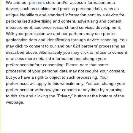
We and our
partners
store and/or access information on a
creativi che adorano viaggiare, sperimentare,
device, such as cookies and process personal data, such as
curiosare e assaggiare; la nostra testa è sempre
unique identifiers and standard information sent by a device for
personalised advertising and content, advertising and content
al prossimo viaggio”. Si presentano così sul loro
measurement, audience research and services development.
blog Travel Coast To Coast, Daniele e Giulia
. Un
With your permission we and our partners may use precise
blog, attraverso il quale, i due ragazzi raccontano
geolocation data and identification through device scanning. You
may click to consent to our and our 824 partners’ processing as
le proprie esperienze, offrono consigli,
described above. Alternatively you may click to refuse to consent
condividono i ricordi e trasmettono emozioni
or access more detailed information and change your
attraverso le fotografie.
preferences before consenting.
Please note that some
processing of your personal data may not require your consent,
Daniele, Giulia, quando è nato in voi il desiderio
but you have a right to object to such processing. Your
preferences will apply to this website only. You can change your
di viaggiare e di raccontare?
preferences or withdraw your consent at any time by returning
to this site and clicking the "Privacy" button at the bottom of the
La nostra passione è nata in due momenti
webpage.
differenti. Per me (Daniele) è nata dopo aver
acquistato la mia prima auto ed aver iniziato a
girovagare, scoprendo il senso di libertà di ogni