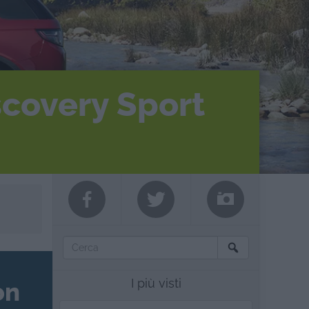
scovery Sport
I più visti
on