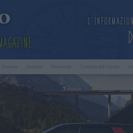
L'informazio
Magazine
Studiare
Investire
Pensionati
Curiosità dal mondo
Af