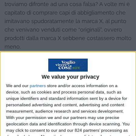
troviamo difronte ad una cosa falsa? A volte mi è
capitato di comprare capi di abbigliamento che
imitavano spudoratamente la marca X, al punto
che venivano venduti come “originali”, ovvero
prodotti dalla marca X sebbene costassero molto
meno.
Naturalmente si trattava di imitazioni, tuttavia
erano tanto simili alla marca X che mi facevano
We value your privacy
venire il dubbio che non fossero davvero
We and our
partners
store and/or access information on a
“originali”, come invece proclamava l’ardito
device, such as cookies and process personal data, such as
venditore. Allora, per verificare se fossero
unique identifiers and standard information sent by a device for
veramente capi di abbigliamento della marca X o
personalised advertising and content, advertising and content
measurement, audience research and services development.
dei falsi, li paragonavo a quelli della marca X.
With your permission we and our partners may use precise
geolocation data and identification through device scanning. You
Se potevo riscontrare differenze allora si trattava
may click to consent to our and our 824 partners’ processing as
di abbigliamento falso.