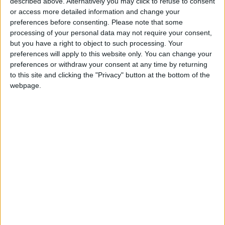
described above. Alternatively you may click to refuse to consent
or access more detailed information and change your
Portando l’esempio ad un altro livello, quello
preferences before consenting.
Please note that some
processing of your personal data may not require your consent,
della vita e delle sue “verità”, la cosa si complica
but you have a right to object to such processing. Your
perchè non abbiamo a disposizione la marca X
preferences will apply to this website only. You can change your
originale con cui comparare ciò che crediamo
preferences or withdraw your consent at any time by returning
to this site and clicking the "Privacy" button at the bottom of the
possa essere falso.
webpage.
Anzi, occorre individuare ciò che è falso per
arrivare a conoscere più facilmente questa
“verità”. La situazione si complica ulteriormente,
nel momento in cui ci rendiamo conto che il
nostro “mappa mentale” (quell’insieme di
parametri con cui valutiamo e misuriamo il
mondo e le esperienze che viviamo), ovvero
quello con cui siamo chiamati a decidere se una
cosa è vera o falsa, è in realtà influenzato