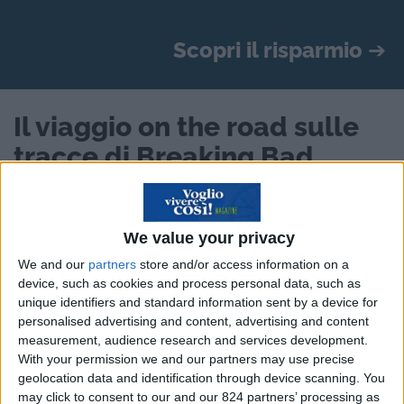
Scopri il risparmio
➔
Il viaggio on the road sulle
tracce di Breaking Bad
Partiamo da un presupposto: oggi viaggiare è
diventato meno dispendioso rispetto al passato.
We value your privacy
In compenso sono cambiate molte cose, spesso
We and our
partners
store and/or access information on a
in meglio. Chi di voi, appassionati di serie tv
device, such as cookies and process personal data, such as
americane e di un certo cinema on the road, non
unique identifiers and standard information sent by a device for
personalised advertising and content, advertising and content
ha mai sognato di ripercorrere le strade che
measurement, audience research and services development.
abbiamo imparato ad apprezzare osservandole
With your permission we and our partners may use precise
sul grande e piccolo schermo. Negli ultimi anni il
geolocation data and identification through device scanning. You
may click to consent to our and our 824 partners’ processing as
cinema e soprattutto la tv ci hanno regalato