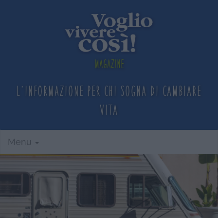
Magazine
L'informazione per chi sogna
di cambiare
vita
Menu