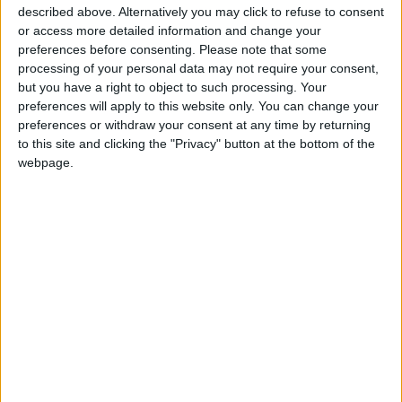
described above. Alternatively you may click to refuse to consent
prodotti di grande qualità come ad esempio Into
or access more detailed information and change your
the wild di Sean Penn o meglio ancora Breaking
preferences before consenting.
Please note that some
processing of your personal data may not require your consent,
Bad, la serie tv di culto che per cinque stagioni ci
but you have a right to object to such processing. Your
ha tenuto con il fiato sospeso, in un viaggio sia
preferences will apply to this website only. You can change your
fisico che mentale ambientato spesso in zone
preferences or withdraw your consent at any time by returning
to this site and clicking the "Privacy" button at the bottom of the
poco conosciute degli States. Breaking Bad, serie
webpage.
tv ideata da Vince Gilligan nel 2006, e portata
sugli schermi tra il 2008 e il 2013, è senza dubbio
il prodotto televisivo più amato e seguito dai
tempi di X-Files e I segreti di Twin Peaks, con
una grande e sostanziale differenza.