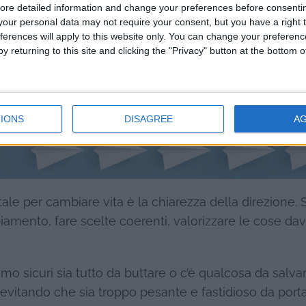
ore detailed information and change your preferences before consenti
our personal data may not require your consent, but you have a right t
ferences will apply to this website only. You can change your preferen
y returning to this site and clicking the "Privacy" button at the bottom
IONS
DISAGREE
A
le per cambiare vita è la chiarezza della direzione. 
mbiamento, fare scelte coerenti, valorizzare le cose da
mo sicuri sia tutto da buttare o c’è qualcosa da salvar
 evitando che sia troppo pesante e fastidioso da porta