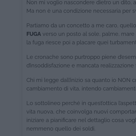
Non mi voglio nascondere dietro un dito, 
Ma non è una condizione necessaria per svo
Partiamo da un concetto a me caro, quello 
FUGA
verso un posto al sole, palme, mare
la fuga riesce poi a placare quei turbament
Le cronache sono purtroppo piene d’esem
d’insoddisfazione e mancata realizzazione
Chi mi legge dall’inizio sa quanto io NON 
cambiamento di vita, intendo cambiament
Lo sottolineo perché in quest’ottica l’aspe
vita nuova, che coinvolga nuovi comportament
iniziare a pianificare nel dettaglio cosa vo
nemmeno quello dei soldi.