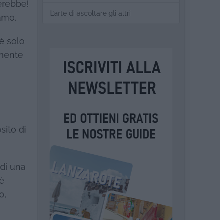
erebbe!
L’arte di ascoltare gli altri
amo.
è solo
amente
sito di
 di una
 è
o,