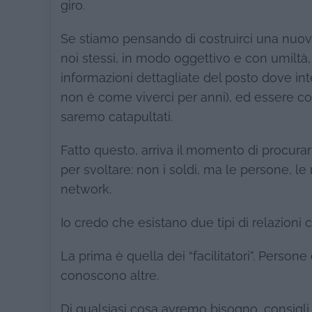
giro.
Se stiamo pensando di costruirci una nuov
noi stessi, in modo oggettivo e con umil
informazioni dettagliate del posto dove in
non è come viverci per anni), ed essere con
saremo catapultati.
Fatto questo, arriva il momento di procu
per svoltare: non i soldi, ma le persone, le 
network.
Io credo che esistano due tipi di relazioni
La prima è quella dei “facilitatori”. Perso
conoscono altre.
Di qualsiasi cosa avremo bisogno, consigli