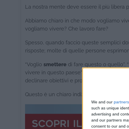
La nostra mente deve essere il più libera p
Abbiamo chiaro in che modo vogliamo viv
vogliamo vivere? Che lavoro fare?
Spesso, quando faccio queste semplici do
risposte; molte di quelle persone esprimono
“Voglio
smettere
di fare questo o quello”, “
vivere in questo paese”, “
Non
riesco più a 
declinare obiettivi e progetti in modo pro
Questo è un chiaro indizio di fuga: so cos
We and our
partners
such as unique ident
advertising and con
and our partners may
consent to our and o