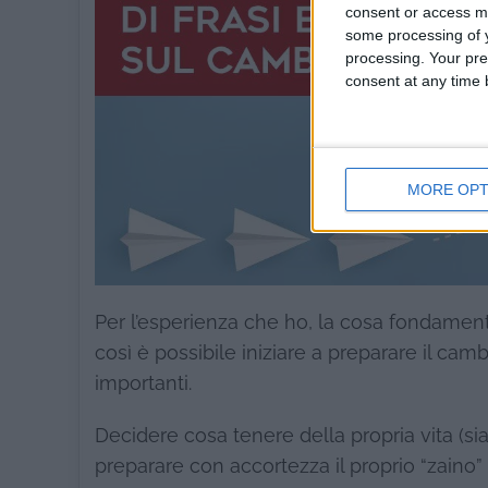
consent or access m
some processing of y
processing. Your pre
consent at any time b
MORE OPT
Per l’esperienza che ho, la cosa fondamenta
così è possibile iniziare a preparare il ca
importanti.
Decidere cosa tenere della propria vita (sia
preparare con accortezza il proprio “zaino”