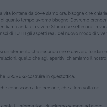
a vita lontana da dove siamo ora, bisogna che chiar
tà, di quanto tempo avremo bisogno. Dovremo prende
tendiamo andare a vivere (starci due settimane in va
sci di TUTTI gli aspetti reali del nuovo modo di viver
rarsi un elemento che secondo me è davvero fondame
relazioni, quello che agli aperitivi chiamiamo il nostro
 che
dobbiamo
costruire in quest’ottica.
ne che conoscono altre persone, che a loro volta ne
, contatti, informazioni, riusciremo sempre ad avere