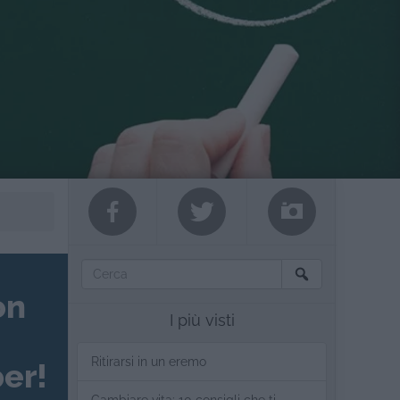
on
I più visti
Ritirarsi in un eremo
er!