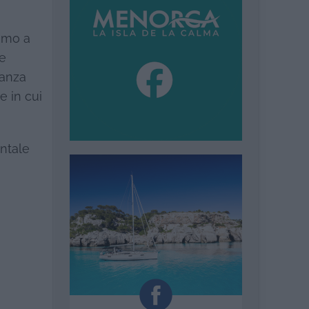
iamo a
re
canza
e in cui
ntale