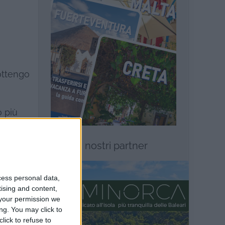
ottengo
 più
I nostri partner
cess personal data,
tising and content,
your permission we
ng. You may click to
lick to refuse to