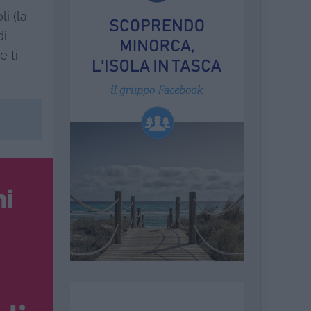
i (la
di
e ti
ni