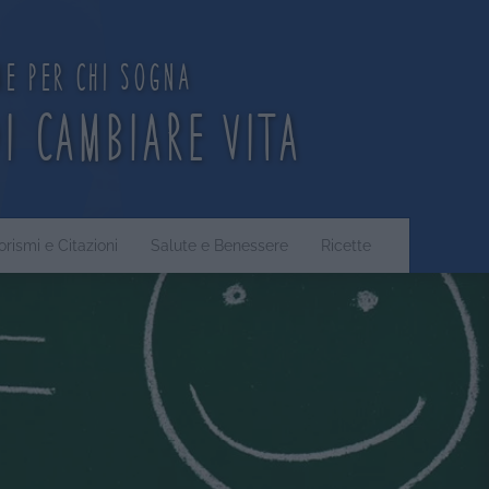
ne per chi sogna
di cambiare vita
orismi e Citazioni
Salute e Benessere
Ricette