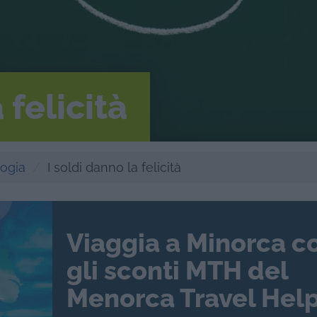
 felicità
logia
I soldi danno la felicità
Viaggia a Minorca c
gli sconti MTH del
Menorca Travel Help