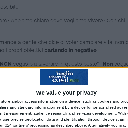
ossibile.
ere? Abbiamo chiaro dove vogliamo vivere? Con chi
mande a gente che dice di voler cambiare vita, non 
 i propri obiettivi
parlando in negativo
.
NON
voglio più lavorare in questo posto”, “
Non
voglio
vivere con questa persona”, ma faticano moltissimo a
positivo esprimendo cosa realmente vogliono.
We value your privacy
a voglio lasciare, ma non dove andare.
store and/or access information on a device, such as cookies and pro
ifiers and standard information sent by a device for personalised adver
tent measurement, audience research and services development.
With 
 use precise geolocation data and identification through device scanni
ur 824 partners’ processing as described above. Alternatively you may c