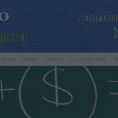
L'informazio
Magazine
Studiare
Investire
Pensionati
Curiosità dal mondo
Af