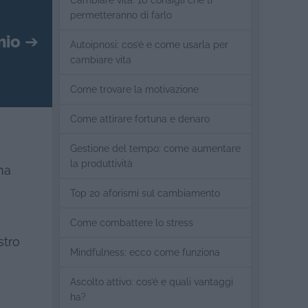
Cambiare vita: 10 consigli che ti
permetteranno di farlo
mio
➔
Autoipnosi: cos’è e come usarla per
cambiare vita
Come trovare la motivazione
Come attirare fortuna e denaro
Gestione del tempo: come aumentare
la produttività
na
Top 20 aforismi sul cambiamento
Come combattere lo stress
stro
Mindfulness: ecco come funziona
Ascolto attivo: cos’è e quali vantaggi
ha?