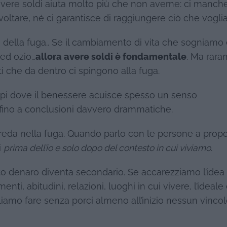
avere soldi aiuta molto più che non averne: ci manch
ltare, né ci garantisce di raggiungere ciò che vogli
della fuga.. Se il cambiamento di vita che sogniamo 
 ed ozio…
allora avere soldi è fondamentale
. Ma rar
i che da dentro ci spingono alla fuga.
pi dove il benessere acuisce spesso un senso
 fino a conclusioni davvero drammatiche.
creda nella fuga. Quando parlo con le persone a propo
i
prima dell’io e solo dopo del contesto in cui viviamo
.
tto denaro diventa secondario. Se accarezziamo l’idea
i, abitudini, relazioni, luoghi in cui vivere, l’ideale
gliamo fare senza porci almeno all’inizio nessun vincol