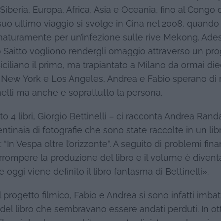
Siberia, Europa, Africa, Asia e Oceania, fino al Congo
l suo ultimo viaggio si svolge in Cina nel 2008, quando 
aturamente per un’infezione sulle rive Mekong. Ade
Saitto vogliono rendergli omaggio attraverso un pro
iciliano il primo, ma trapiantato a Milano da ormai die
New York e Los Angeles, Andrea e Fabio sperano di r
nelli ma anche e soprattutto la persona.
to 4 libri, Giorgio Bettinelli – ci racconta Andrea Ran
inaia di fotografie che sono state raccolte in un lib
In Vespa oltre l’orizzonte”. A seguito di problemi finan
errompere la produzione del libro e il volume è divent
oggi viene definito il libro fantasma di Bettinelli».
 progetto filmico, Fabio e Andrea si sono infatti imbatt
 del libro che sembravano essere andati perduti. In o