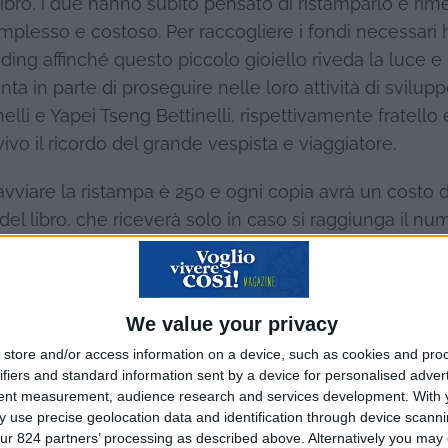
 libro, i due hanno subito pensato di ristamparlo e rim
mplesso e costoso. Per raccogliere i fondi necessari
ng affinché questo piccolo gioiello riveda la luce e 
in parte di proseguire nelle loro attività di sviluppo
lli e Yapei Tseng Bettinelli, rispettivamente fratello 
ivo il ricordo del grande vespista e viaggiatore.
vviare la ristampa è 250 e ogni copia avrà un costo d
el libro, che riceverà solo in caso si raggiunga il nu
mpio: ridare vita non a un semplice libro ma a una pic
We value your privacy
store and/or access information on a device, such as cookies and pro
ifiers and standard information sent by a device for personalised adver
tent measurement, audience research and services development.
With 
 use precise geolocation data and identification through device scanni
ur 824 partners’ processing as described above. Alternatively you may c