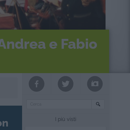
 Andrea e Fabio
I più visti
on