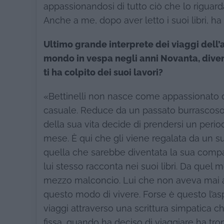
appassionandosi di tutto ciò che lo riguarda.
Anche a me, dopo aver letto i suoi libri, ha
Ultimo grande interprete dei viaggi dell’a
mondo in vespa negli anni Novanta, diventa
ti ha colpito dei suoi lavori?
«Bettinelli non nasce come appassionato d
casuale. Reduce da un passato burrascoso 
della sua vita decide di prendersi un perio
mese. È qui che gli viene regalata da un su
quella che sarebbe diventata la sua com
lui stesso racconta nei suoi libri. Da que
mezzo malconcio. Lui che non aveva mai avu
questo modo di vivere. Forse è questo l’asp
viaggi attraverso una scrittura simpatica 
fissa, quando ha deciso di viaggiare ha tro