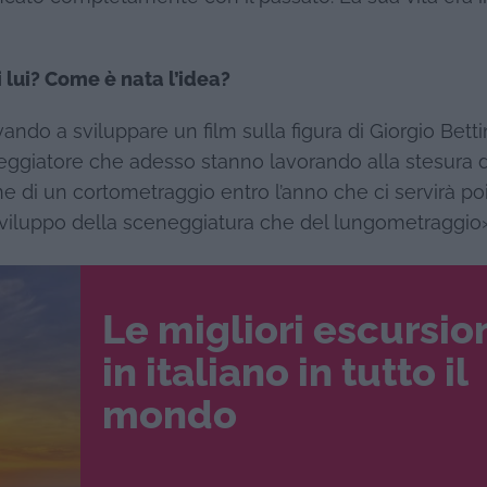
 lui? Come è nata l’idea?
o a sviluppare un film sulla figura di Giorgio Bettin
ggiatore che adesso stanno lavorando alla stesura 
ne di un cortometraggio entro l’anno che ci servirà po
o sviluppo della sceneggiatura che del lungometraggio»
Le migliori escursio
in italiano in tutto il
mondo