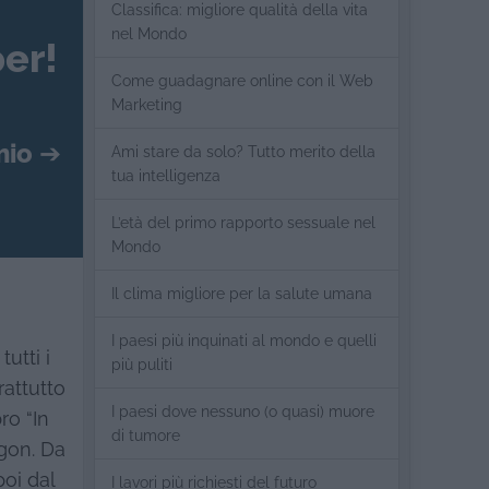
Classifica: migliore qualità della vita
nel Mondo
er!
Come guadagnare online con il Web
Marketing
mio
➔
Ami stare da solo? Tutto merito della
tua intelligenza
L’età del primo rapporto sessuale nel
Mondo
Il clima migliore per la salute umana
I paesi più inquinati al mondo e quelli
utti i
più puliti
rattutto
I paesi dove nessuno (o quasi) muore
ro “In
di tumore
igon. Da
poi dal
I lavori più richiesti del futuro