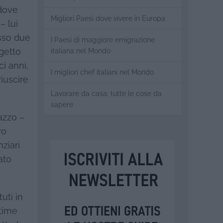
 dove
Migliori Paesi dove vivere in Europa
– lui
sso due
I Paesi di maggiore emigrazione
getto
italiana nel Mondo
ci anni,
I migliori chef italiani nel Mondo
iuscire
Lavorare da casa: tutte le cose da
sapere
dazzo –
ro
ziari
ato
uti in
ttime