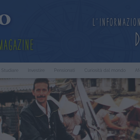
L'informazio
Magazine
Studiare
Investire
Pensionati
Curiosità dal mondo
Af