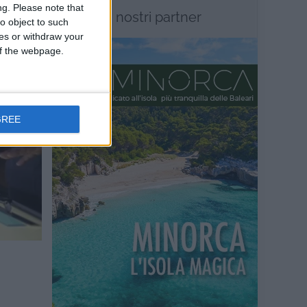
ng.
Please note that
I nostri partner
o object to such
ces or withdraw your
 of the webpage.
GREE