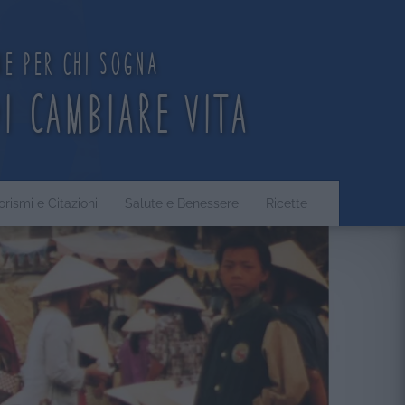
ne per chi sogna
di cambiare vita
orismi e Citazioni
Salute e Benessere
Ricette