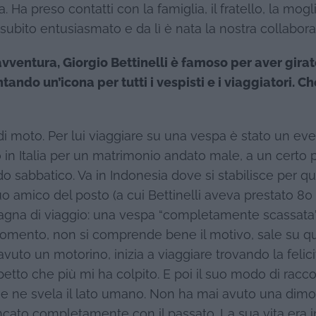
 Ha preso contatti con la famiglia, il fratello, la mogli
 subito entusiasmato e da lì è nata la nostra collabor
vventura, Giorgio Bettinelli è famoso per aver girato
ndo un’icona per tutti i vespisti e i viaggiatori. C
i moto. Per lui viaggiare su una vespa è stato un ev
in Italia per un matrimonio andato male, a un certo 
do sabbatico. Va in Indonesia dove si stabilisce per q
o amico del posto (a cui Bettinelli aveva prestato 80 d
pagna di viaggio: una vespa “completamente scassat
l momento, non si comprende bene il motivo, sale su q
to un motorino, inizia a viaggiare trovando la felici
etto che più mi ha colpito. E poi il suo modo di racco
che ne svela il lato umano. Non ha mai avuto una dimo
ncato completamente con il passato. La sua vita era i