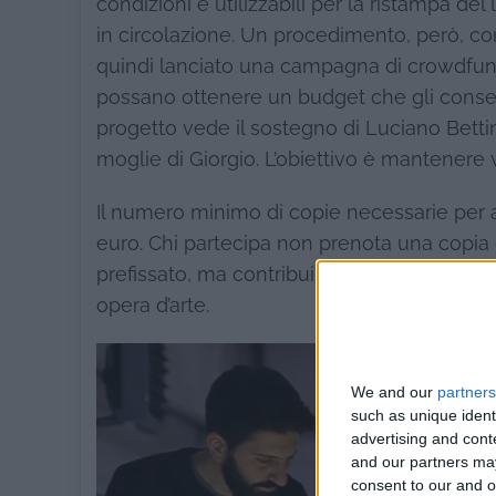
condizioni e utilizzabili per la ristampa del
in circolazione. Un procedimento, però, co
quindi lanciato una campagna di crowdfundi
possano ottenere un budget che gli consenta 
progetto vede il sostegno di Luciano Bettine
moglie di Giorgio. L’obiettivo è mantenere v
Il numero minimo di copie necessarie per a
euro. Chi partecipa non prenota una copia d
prefissato, ma contribuisce a un fine più a
opera d’arte.
We and our
partners
such as unique ident
advertising and con
and our partners may
consent to our and o