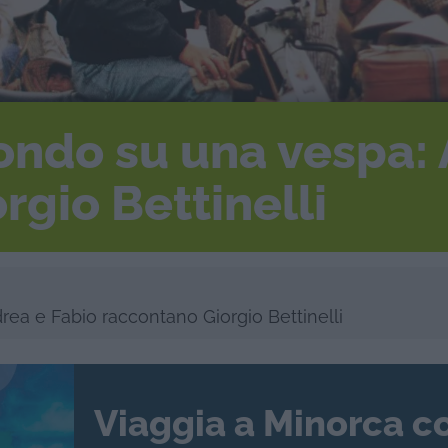
 mondo su una vespa:
rgio Bettinelli
rea e Fabio raccontano Giorgio Bettinelli
Viaggia a Minorca c