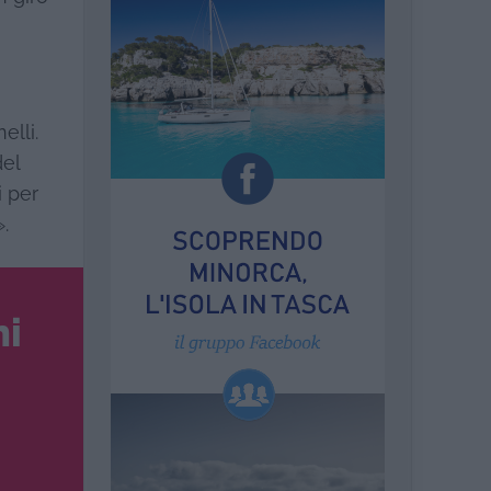
elli.
del
i per
.
ni