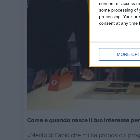
consent or access m
some processing of y
processing. Your pre
consent at any time b
MORE OPT
Come e quando nasce il tuo interesse per 
«Merito di Fabio che mi ha proposto il pro