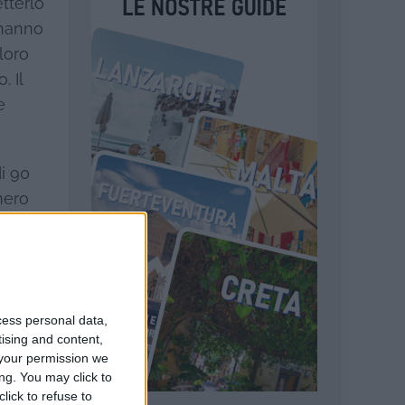
etterlo
 hanno
loro
. Il
e
i 90
mero
cola
cess personal data,
tising and content,
your permission we
ng. You may click to
lick to refuse to