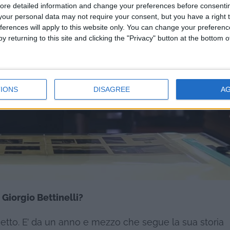
ore detailed information and change your preferences before consenti
our personal data may not require your consent, but you have a right t
ferences will apply to this website only. You can change your preferen
y returning to this site and clicking the "Privacy" button at the bottom
IONS
DISAGREE
A
Giorgio Bettinelli?
getto. E’ da un anno e mezzo che segue la sua storia