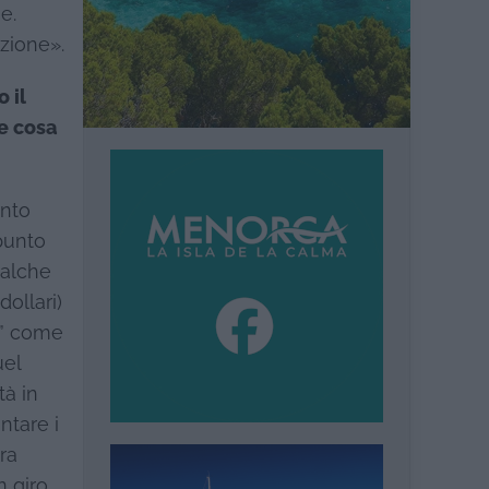
e.
azione».
 il
he cosa
ento
punto
ualche
ollari)
a” come
uel
tà in
ntare i
ra
n giro