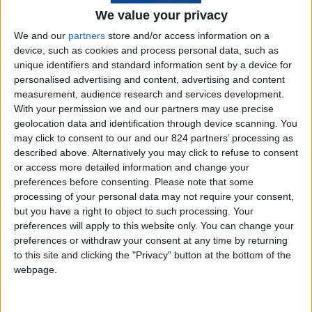
molto di come funziona oggi l’intrattenimento da
We value your privacy
casinò. Non è stata solo una questione di grafica,
We and our
partners
store and/or access information on a
device, such as cookies and process personal data, such as
ma di equilibrio tra fedeltà alla tradizione e
unique identifiers and standard information sent by a device for
vantaggi che solo lo schermo poteva offrire.
personalised advertising and content, advertising and content
measurement, audience research and services development.
With your permission we and our partners may use precise
Indice
Nascondi
geolocation data and identification through device scanning. You
may click to consent to our and our 824 partners’ processing as
Perché alcuni giochi hanno fatto il salto
described above. Alternatively you may click to refuse to consent
or access more detailed information and change your
Roulette, blackjack e poker sul feltro
preferences before consenting.
Please note that some
virtuale
processing of your personal data may not require your consent,
Le slot, regine della semplicità
but you have a right to object to such processing. Your
preferences will apply to this website only. You can change your
La tecnologia che ha cambiato le regole
preferences or withdraw your consent at any time by returning
Come si gioca oggi rispetto a ieri
to this site and clicking the "Privacy" button at the bottom of the
Una tradizione che continua a evolversi
webpage.