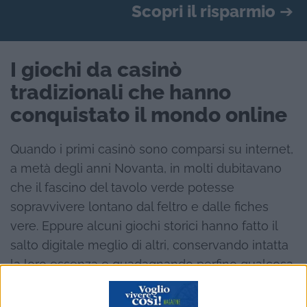
Scopri il risparmio
➔
I giochi da casinò
tradizionali che hanno
conquistato il mondo online
Quando i primi casinò sono comparsi su internet,
a metà degli anni Novanta, in molti dubitavano
che il fascino del tavolo verde potesse
sopravvivere lontano dal feltro e dalle fiches
vere. Eppure alcuni giochi storici hanno fatto il
salto digitale meglio di altri, conservando intatta
la loro essenza e guadagnando perfino qualcosa
nel passaggio. Capire quali titoli hanno vinto
questa transizione, e per quali ragioni, racconta