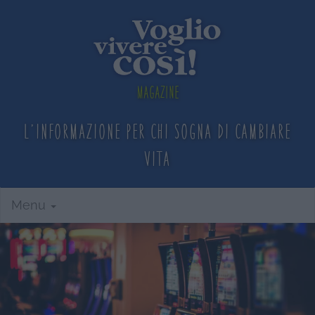
Magazine
L'informazione per chi sogna
di cambiare
vita
Menu