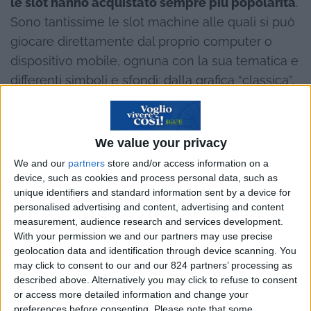
le slot hanno acquistato sempre più popolarità
.
Sono tantissime le slot machine alle quali si può
giocare direttamente dal proprio computer o
dispositivo mobile, ognuna con la sua tematica e
differenti simboli e sfondi: dalla grafica “classica”,
che ricordano la leggendaria Liberty Bell;
dedicate all’Antico Egitto, come la
slot Sphynx
; o
ancora, le accattivanti slot 3D.
We value your privacy
We and our
partners
store and/or access information on a
Se ti affascina il mondo delle slot machine,
device, such as cookies and process personal data, such as
continua a leggere per scoprire
5 interessanti
unique identifiers and standard information sent by a device for
personalised advertising and content, advertising and content
curiosità e aneddoti sulle celeberrime
measurement, audience research and services development.
macchinette mangiasoldi
!
With your permission we and our partners may use precise
geolocation data and identification through device scanning. You
may click to consent to our and our 824 partners’ processing as
Indice
Nascondi
described above. Alternatively you may click to refuse to consent
or access more detailed information and change your
1. La somiglianza tra slot e social
preferences before consenting.
Please note that some