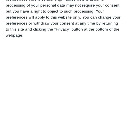
processing of your personal data may not require your consent,
network
but you have a right to object to such processing. Your
2. È impossibile diventare ricchi
preferences will apply to this website only. You can change your
giocando su una sola slot machine?
preferences or withdraw your consent at any time by returning
to this site and clicking the "Privacy" button at the bottom of the
Quasi…
webpage.
3. Perché la frutta è un simbolo classico
delle slot?
4. Tommy Carmichael, l’«hacker» delle
slot machine
5. Il sindaco La Guardia e il suo odio per
le slot
Conclusioni: gioca sempre
responsabilmente!
1. La somiglianza tra slot e social
network