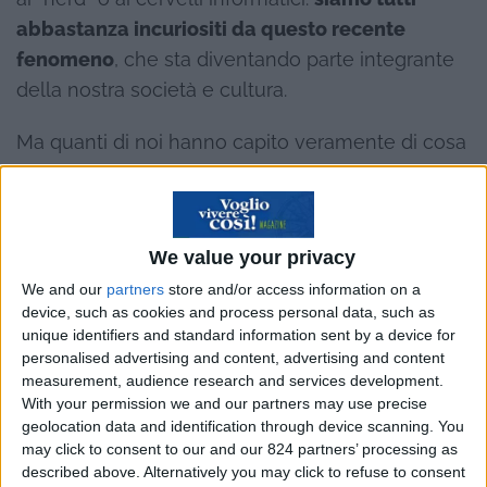
abbastanza incuriositi da questo recente
fenomeno
, che sta diventando parte integrante
della nostra società e cultura.
Ma quanti di noi hanno capito veramente di cosa
si sta parlando? Chi ha compreso cosa sono
davvero le criptovalute e come funzionano?
Abbiamo pensato di provare a spiegarlo
con
We value your privacy
parole semplici
, al di fuori di qualsiasi giudizio o
We and our
partners
store and/or access information on a
device, such as cookies and process personal data, such as
valutazione, e senza utilizzare “parolacce”
unique identifiers and standard information sent by a device for
finanziarie che solo gli esperti possono
personalised advertising and content, advertising and content
comprendere, per conoscere questo fenomeno
measurement, audience research and services development.
With your permission we and our partners may use precise
contemporaneo in continua crescita,
geolocation data and identification through device scanning. You
indipendentemente da quanto convenga
may click to consent to our and our 824 partners’ processing as
investire o meno in criptovalute.
described above. Alternatively you may click to refuse to consent