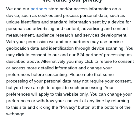
composti da Kalapa in costante cambiamento.
We and our
partners
store and/or access information on a
device, such as cookies and process personal data, such as
L’equilibrio non è uno stato dell’essere bensì un
unique identifiers and standard information sent by a device for
azione verso
… Siamo costantemente alla ricerca
personalised advertising and content, advertising and content
measurement, audience research and services development.
dell’equilibrio e quando lo raggiungiamo un
With your permission we and our partners may use precise
secondo dopo lo abbiamo già perso.
geolocation data and identification through device scanning. You
may click to consent to our and our 824 partners’ processing as
E’ naturale che sia così, perchè non si tratta di
described above. Alternatively you may click to refuse to consent
or access more detailed information and change your
uno stato dell’essere, bensì di una direzione
preferences before consenting.
Please note that some
verso cui tendere. Perchè l’equilibrio è in
processing of your personal data may not require your consent,
costante cambio? Perchè non è permanente?
but you have a right to object to such processing. Your
preferences will apply to this website only. You can change your
preferences or withdraw your consent at any time by returning
to this site and clicking the "Privacy" button at the bottom of the
webpage.