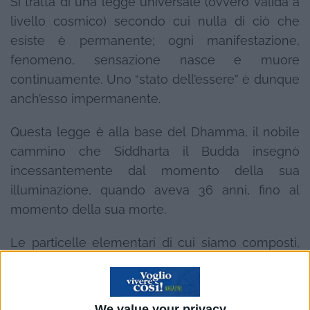
Si tratta di una legge universale (ovvero valida a
livello cosmico) secondo cui nulla di ciò che
esiste è permanente; ogni manifestazione,
fenomeno, sensazione nasce e muore
continuamente. Uno “stato dell’essere” è dunque
anch’esso impermanente.
Questa legge è alla base del Dhamma, il nobile
cammino che Siddharta il Budda insegnò
incessantemente dal momento della sua
illuminazione, quando aveva 36 anni, fino al
momento della sua morte.
Le particelle elementari di cui siamo composti,
che Budda chiamava Kalapa, nascono e
muoiono continuamente, ogni secondo, triliardi
di volte. Questo è ciò che siamo, ovvero siamo
We value your privacy