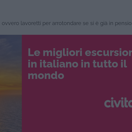
ovvero lavoretti per arrotondare se si è già in pensio
Le migliori escursio
in italiano in tutto il
mondo