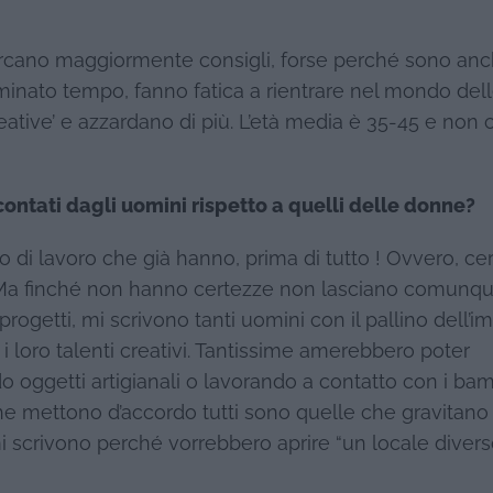
cano maggiormente consigli, forse perché sono an
minato tempo, fanno fatica a rientrare nel mondo del
ative’ e azzardano di più. L’età media è 35-45 e non c
accontati dagli uomini rispetto a quelli delle donne?
to di lavoro che già hanno, prima di tutto ! Ovvero, c
 Ma finché non hanno certezze non lasciano comunque
rogetti, mi scrivono tanti uomini con il pallino dell’i
 loro talenti creativi. Tantissime amerebbero poter
oggetti artigianali o lavorando a contatto con i bamb
 che mettono d’accordo tutti sono quelle che gravitano
 mi scrivono perché vorrebbero aprire “un locale divers