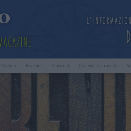
L'informazio
Magazine
Studiare
Investire
Pensionati
Curiosità dal mondo
Af