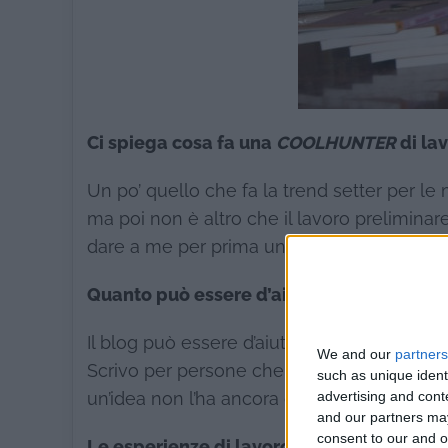
Ci spiega cosa fa una
COOLHUNTER
di lav
Un po’ quello che fa la trend setter per le m
ma poi non è altro che il lavoro preliminare
dare a me per prima un nuovo “titolo”. Come
Quanto può essere d’aiuto il suo blog?
Il blog può essere d’aiuto nella misura in cui
We and our
partners
Scrivo per persone che hanno un’idea, ma 
such as unique ident
advertising and con
un’idea non l’ha ancora chiara, ma ha com
and our partners may
consent to our and o
Le esperienze di lavoro più originali desc