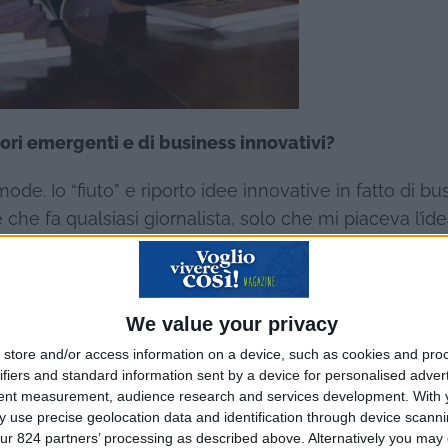
ori emergenti e di business innovativi?
ode. Io “fiuto” e riporto idee innovative in fatto di bu
 che fa qualsiasi giornalista, solo che mi piaceva l’ide
 dire, anch’io mi sono inventata un lavoro “sui generi
We value your privacy
 lo si esplora alla ricerca di spunti per mettersi in pro
store and/or access information on a device, such as cookies and pro
non sanno ancora come trasformarla in lavoro o per 
ifiers and standard information sent by a device for personalised adver
tent measurement, audience research and services development.
With 
unque ben chiaro che vuole cambiare vita.
 use precise geolocation data and identification through device scanni
ur 824 partners’ processing as described above. Alternatively you may c
ritte nel suo blog?