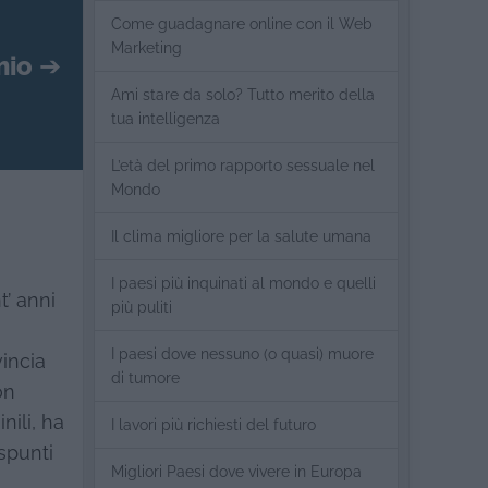
Come guadagnare online con il Web
Marketing
mio
➔
Ami stare da solo? Tutto merito della
tua intelligenza
L’età del primo rapporto sessuale nel
Mondo
Il clima migliore per la salute umana
I paesi più inquinati al mondo e quelli
t’ anni
più puliti
I paesi dove nessuno (o quasi) muore
vincia
di tumore
on
nili, ha
I lavori più richiesti del futuro
spunti
Migliori Paesi dove vivere in Europa