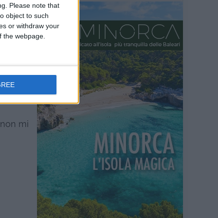
ng.
Please note that
o object to such
o dello
ces or withdraw your
tro
 of the webpage.
di voler
oprio
GREE
 non mi