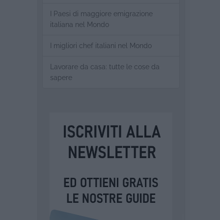
I Paesi di maggiore emigrazione
italiana nel Mondo
I migliori chef italiani nel Mondo
Lavorare da casa: tutte le cose da
sapere