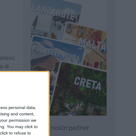
siness,
a di
s”.
prio.
cess personal data,
chi
tising and content,
your permission we
ng. You may click to
I nostri partner
lick to refuse to