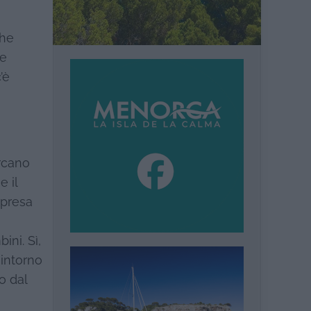
che
le
’è
ercano
 il
mpresa
ini. Sì,
 intorno
o dal