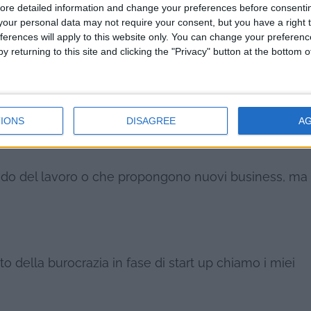
ore detailed information and change your preferences before consenti
our personal data may not require your consent, but you have a right t
e molto curiosi i lavori che gravitano intorno al mond
ferences will apply to this website only. You can change your preferen
regali per conto di altri, poi ci sono i
relooker
su quat
y returning to this site and clicking the "Privacy" button at the bottom
li appartamenti. Un signore mi ha scritto di recente 
i sono gli
intrattenitori di animali
per i matrimoni, sì pr
IONS
DISAGREE
A
ndo del lavoro o che propongono nuovi business, ma
 della burocrazia in fase di start up chiamo i miei