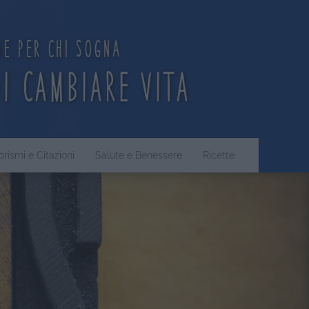
ne per chi sogna
di cambiare vita
orismi e Citazioni
Salute e Benessere
Ricette