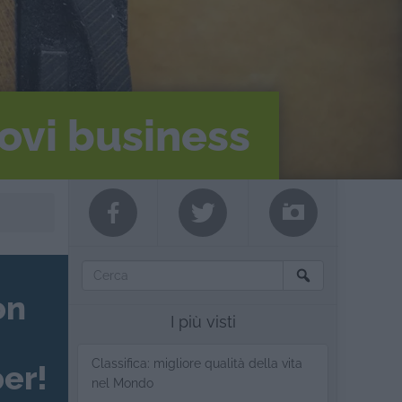
uovi business
on
I più visti
Classifica: migliore qualità della vita
er!
nel Mondo