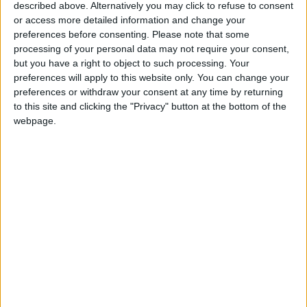
described above. Alternatively you may click to refuse to consent
Chi non è mai andato in Islanda deve rimediare al
or access more detailed information and change your
più presto, per non lasciarsi sfuggire l’occasione
preferences before consenting.
Please note that some
processing of your personal data may not require your consent,
di esplorare una terra unica, con un livello di
but you have a right to object to such processing. Your
antropizzazione davvero ridotto, che si traduce in
preferences will apply to this website only. You can change your
una
scarsa densità abitativa
, motivata anche
preferences or withdraw your consent at any time by returning
to this site and clicking the "Privacy" button at the bottom of the
dalla mancanza di grandi città. Ecco perché
webpage.
l’Islanda è una terra silenziosa, dove è difficile
imbattersi in rumori molesti, fra lunghe distese di
ghiacciai che danno la sensazione di trovarsi su
un altro pianeta.
Indice
Nascondi
Che cosa fare in Islanda
Le bellezze geologiche
Le proposte di viaggio di Islandafacile.it