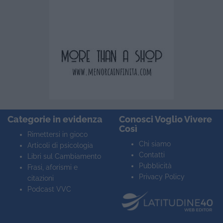
Categorie in evidenza
Conosci Voglio Vivere
Così
Rimettersi in gioco
Chi siamo
Articoli di psicologia
Contatti
Libri sul Cambiamento
Pubblicità
Frasi, aforismi e
Privacy Policy
citazioni
Podcast VVC