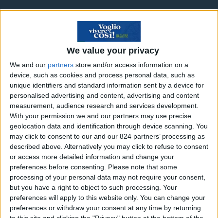
Trovare lavoro in Sardegna
in estate
We value your privacy
We and our
partners
store and/or access information on a
Con l’estate ormai alle porte, c’è chi opterà per
device, such as cookies and process personal data, such as
unique identifiers and standard information sent by a device for
una stagione di totale relax e chi invece, magari
personalised advertising and content, advertising and content
dopo un’annata di studi, cercherà lavoro in
measurement, audience research and services development.
qualche località turistica, magari approfittando
With your permission we and our partners may use precise
geolocation data and identification through device scanning. You
del tempo libero per godersi comunque il mare e
may click to consent to our and our 824 partners’ processing as
un po’ di sano relax.
described above. Alternatively you may click to refuse to consent
or access more detailed information and change your
Approfittando poi delle
offerte voli low cost di siti
preferences before consenting.
Please note that some
processing of your personal data may not require your consent,
come Skyscanner
per località turistiche anche
but you have a right to object to such processing. Your
poco conosciute (almeno qui in Italia) è possibile
preferences will apply to this website only. You can change your
trovare anche molto facilmente lavoro nel
preferences or withdraw your consent at any time by returning
to this site and clicking the "Privacy" button at the bottom of the