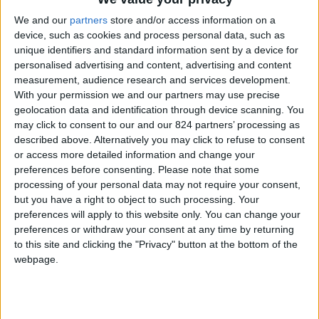
3. Assumi le giuste quantità di cereali
We and our
partners
store and/or access information on a
device, such as cookies and process personal data, such as
e patate
unique identifiers and standard information sent by a device for
4. Bevi molta acqua
personalised advertising and content, advertising and content
5. Tieni sotto controllo il consumo di
measurement, audience research and services development.
With your permission we and our partners may use precise
zuccheri
geolocation data and identification through device scanning. You
6. Acquista prodotti naturali
may click to consent to our and our 824 partners’ processing as
7. Mangia lentamente per assimilare
described above. Alternatively you may click to refuse to consent
or access more detailed information and change your
correttamente il cibo
preferences before consenting.
Please note that some
8. Una sana dieta mediterranea
processing of your personal data may not require your consent,
prevede prodotti animali
but you have a right to object to such processing. Your
preferences will apply to this website only. You can change your
9. Mangia più frutta e verdura
preferences or withdraw your consent at any time by returning
10. Riduci lo stress quotidiano
to this site and clicking the "Privacy" button at the bottom of the
Strumenti per tenere sotto controllo
webpage.
l’alimentazione nella vita quotidiana
Le app per una sana alimentazione e
corretti stili di vita