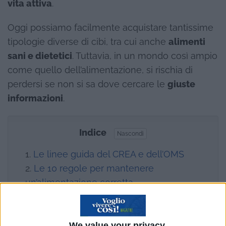
vita attiva
.
Oggi possiamo facilmente acquistare tantissime
tipologie diverse di cibi, tra cui anche
alimenti
sani e dietetici
. Tuttavia, in un mondo così ampio
come quello dell’alimentazione, si rischia di
perdersi se non si sa dove cercare le
giuste
informazioni
.
Indice
Nascondi
Le linee guida del CREA e dell’OMS
Le 10 regole per mantenere
un’alimentazione corretta
1. Suddividi le calorie nell’arco della
giornata
2. Inserisci tutti gli alimenti nella dieta
We value your privacy