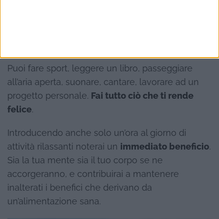
anche al tuo corpo di
bruciare i grassi nel modo
corretto
,
evitando perdite o aumenti eccessivi di
peso.
Per
combattere lo stress
esistono tanti modi.
Puoi fare sport, leggere un libro, passeggiare
all’aria aperta, suonare, cantare, lavorare ad un
progetto personale.
Fai tutto ciò che ti rende
felice
.
Introducendo anche solo un’ora al giorno di
attività rilassanti noterai un
immediato beneficio
.
Sia la tua mente sia il tuo corpo se ne
accorgeranno, e contribuirai a mantenere
inalterati i benefici che derivano da
un’alimentazione sana.