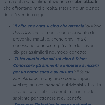
tema della sana alimentazione con
libri attuali
che affrontano miti e realtà. Inseriamo un elenco
dei più venduti oggi:
“
Il cibo che cura. Il cibo che ammala
” di Maria
Rosa Di Fazio
: l’alimentazione consente di
prevenire malattie, anche gravi, ma è
necessario conoscere più a fondo i diversi
cibi per assimilarli nel modo corretto;
“
Tutto quello che sai sul cibo è falso:
Conoscere gli alimenti e imparare a mixarli
per un corpo sano e su misura
” di Sarah
Farnett
i: saper mangiare è come sapersi
vestire; l’autrice, nonché nutrizionista, ti aiuta
a conoscere i cibi e a combinarli in modo
sapiente per ottenere reali benefici;
“
Depurare l’intestino in modo naturale: