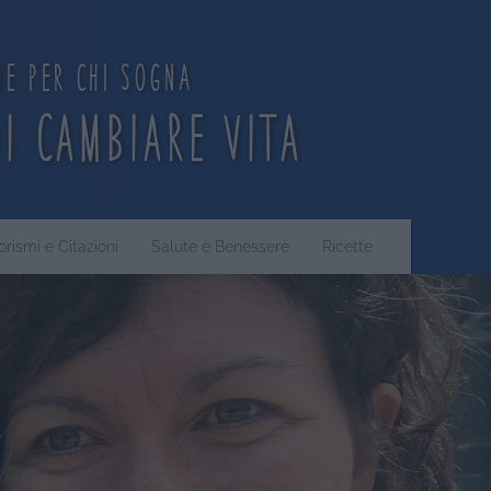
ne per chi sogna
di cambiare vita
orismi e Citazioni
Salute e Benessere
Ricette