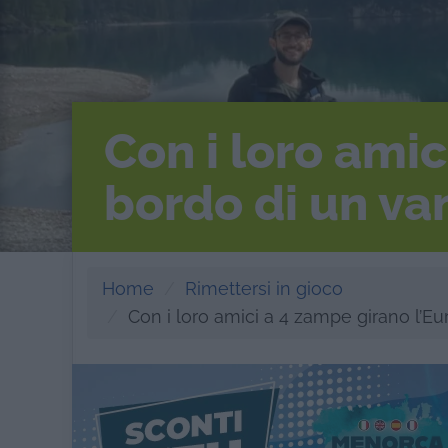
Con i loro amic
bordo di un van
Home
Rimettersi in gioco
Con i loro amici a 4 zampe girano l’Eur