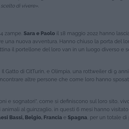
scelto di vivere».
a 4 zampe.
Sara e Paolo
il 18 maggio 2022 hanno lasci
ziare una nuova avventura. Hanno chiuso la porta del lo
tina il portellone del loro van in un luogo diverso e s
atto di CitTurin, e Olimpia, una rottweiler di 9 anni
d incontrare altre persone che come loro hanno sposa
toni e sognatori”, come si definiscono sul loro sito, vi
animali al guinzaglio, in questi 6 mesi hanno visitato
esi Bassi, Belgio, Francia
e
Spagna
, per un totale di 