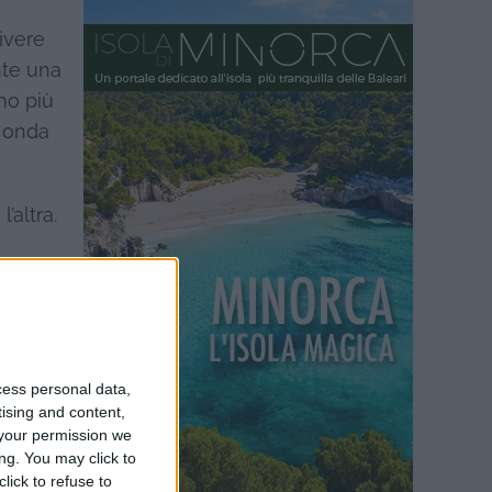
ivere
nte una
no più
n onda
’altra.
cess personal data,
tising and content,
your permission we
ng. You may click to
lick to refuse to