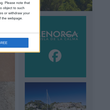
ng.
Please note that
o object to such
ces or withdraw your
 of the webpage.
GREE