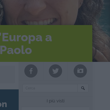
l’Europa a
 Paolo
I più visti
on