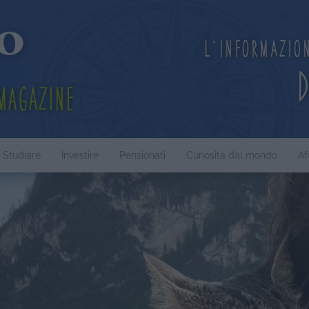
L'informazio
Magazine
Studiare
Investire
Pensionati
Curiosità dal mondo
Af