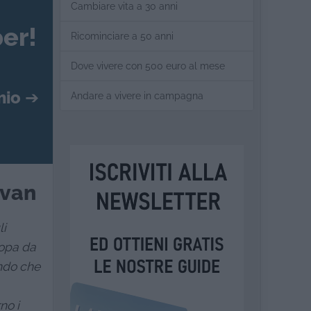
Cambiare vita a 30 anni
er!
Ricominciare a 50 anni
Dove vivere con 500 euro al mese
mio
➔
Andare a vivere in campagna
 van
li
ropa da
ando che
no i