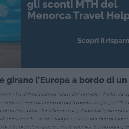
gli sconti MTH del
Menorca Travel Help
Scopri il rispar
e girano l’Europa a bordo di un
 che ha abbracciato la “Van Life”, uno stile di vita che g
 svegliarsi ogni giorno in un posto nuovo. In giro per l’Eu
on la loro rottweiler Olimpia e il gattino Sakè, dimostr
«Molti pensano che sia una lunga vacanza per due persone
 di intraprendere grazie a molti sacrifici. Siamo ogni gior