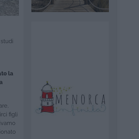
 studi
ato la
ta
are,
ci figli
civamo
gionato