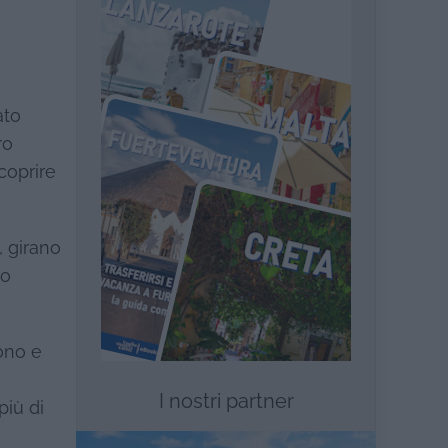
ato
ro
coprire
, girano
to
vono e
I nostri partner
più di