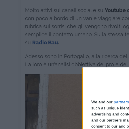
Molto attivi sui canali social e su
Youtube c
con poco a bordo di un van e viaggiare co
rubrica sui sorrisi che gli vengono rivolti
semplice il contatto umano. Sulla stessa t
su
Radio Bau
.
Adesso sono in Portogallo, alla ricerca del s
La loro è un’analisi obbiettiva dei pro e dei
We and our
partners
such as unique ident
advertising and con
and our partners may
consent to our and o