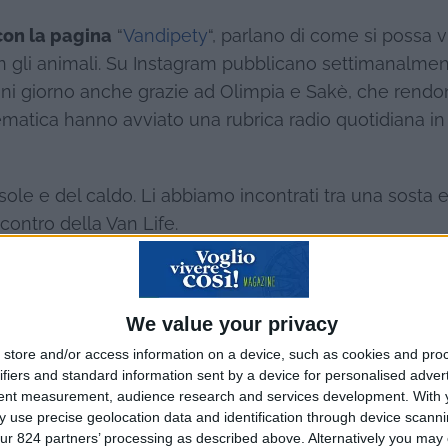
on la pagina
“
Vandipety
“, parlano di come si possa v
n gli animali. Su Instagram pubblicano settimanalme
 ogni giorno anche grazie ad Olimpia e Sakè, che rendo
ematica hanno avviato una rubrica radio quotidiana i
ole e del caldo. Li abbiamo incontrati tra una sosta e l
 contro della Van Life.
We value your privacy
store and/or access information on a device, such as cookies and pro
ifiers and standard information sent by a device for personalised adver
tent measurement, audience research and services development.
With 
 use precise geolocation data and identification through device scanni
ur 824 partners’ processing as described above. Alternatively you may c