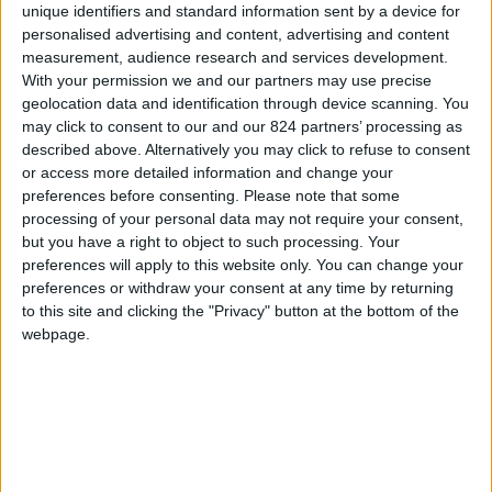
unique identifiers and standard information sent by a device for
Ma passiamo al dunque e diamo un’occhiata alle
personalised advertising and content, advertising and content
date dei
principali festival musicali di
measurement, audience research and services development.
With your permission we and our partners may use precise
quest’anno
.
geolocation data and identification through device scanning. You
may click to consent to our and our 824 partners’ processing as
White Summer Festival
.
Festival di tendenza
described above. Alternatively you may click to refuse to consent
che, di solito, ha luogo sulla Costa Brava.
or access more detailed information and change your
Quest’anno per la prima volta arriva a Barcellona
preferences before consenting.
Please note that some
processing of your personal data may not require your consent,
dal 20 al 22 maggio
nel suggestivo spazio de la
but you have a right to object to such processing. Your
Antigua Fábrica Estrella Damm. In uno stesso
preferences will apply to this website only. You can change your
spazio si sommano musica, shopping,
preferences or withdraw your consent at any time by returning
to this site and clicking the "Privacy" button at the bottom of the
gastronomia arte e spettacolo dalle 11 della
webpage.
mattina fino a notte fonda.
☞ Vuoi investire in Spagna? Ti spieghiamo
come aprire un'attività a Barcellona
! ☜