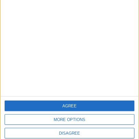
agosto
. Musica elettronica nazionale e
internazionale.
https://bcn.dgtl.nl/
BAM 2016
(Barcelona Acció Musical)
. Ha lungo
durante la settimana delle festività della Mercè
dal 19 al 23 settembre
.
www.facebook.com/BAMfestival.Barcelona.Accio.M
Di Paola Grieco
AGREE
MORE OPTIONS
DISAGREE