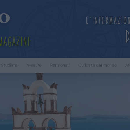
L'informazio
Magazine
Studiare
Investire
Pensionati
Curiosità dal mondo
Af