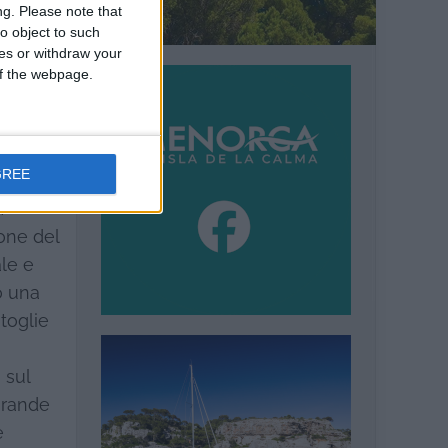
ng.
Please note that
o object to such
ces or withdraw your
 of the webpage.
tevole.
rini,
GREE
to del
a
ione del
ale e
o una
 toglie
 sul
 grande
e