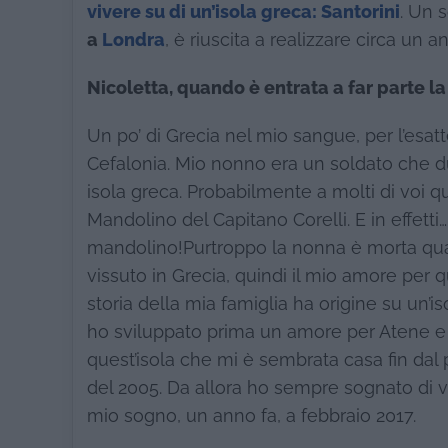
vivere su di un’isola greca: Santorini
. Un 
a
Londra
, è riuscita a realizzare circa un a
Nicoletta, quando è entrata a far parte la
Un po’ di Grecia nel mio sangue, per l’esat
Cefalonia. Mio nonno era un soldato che du
isola greca. Probabilmente a molti di voi que
Mandolino del Capitano Corelli. E in effett
mandolino!Purtroppo la nonna è morta qu
vissuto in Grecia, quindi il mio amore per
storia della mia famiglia ha origine su un’
ho sviluppato prima un amore per Atene e p
quest’isola che mi è sembrata casa fin dal
del 2005. Da allora ho sempre sognato di vi
mio sogno, un anno fa, a febbraio 2017.