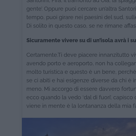
Santorini, Fira, il tramonto ad Oia, la spiag
gente’. Oppure puoi cercare un’altra Santor
tempo, puoi girare nei paesini del sud, sul
Di solito in questo caso, se ne rimane affasci
Sicuramente vivere su di un’isola avrà i suo
Certamente.Ti deve piacere innanzitutto viv
avendo porto e aeroporto, non ha collegamen
molto turistica e questo è un bene, perchè 
se ci abiti e hai esigenze diverse da chi è 
meno. Mi accorgo di essere davvero fortun
ecco quando la vedo ‘dal di fuori’, capisco 
viene in mente è la lontananza della mia 