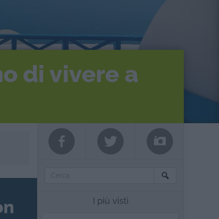
o di vivere a
I più visti
on