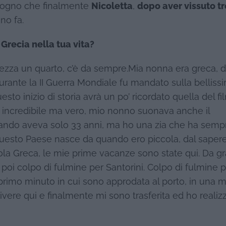
sogno che finalmente
Nicoletta
,
dopo aver vissuto tr
nno fa.
 Grecia nella tua vita?
tezza un quarto, c’è da sempre.Mia nonna era greca, d
rante la II Guerra Mondiale fu mandato sulla belliss
sto inizio di storia avrà un po’ ricordato quella del fil
i… incredibile ma vero, mio nonno suonava anche il
ando aveva solo 33 anni, ma ho una zia che ha semp
 questo Paese nasce da quando ero piccola, dal saper
isola Greca, le mie prime vacanze sono state qui. Da g
oi colpo di fulmine per Santorini. Colpo di fulmine p
 primo minuto in cui sono approdata al porto, in una m
vere qui e finalmente mi sono trasferita ed ho realizz