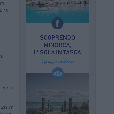
tri
 una
a,
er gli
lassica