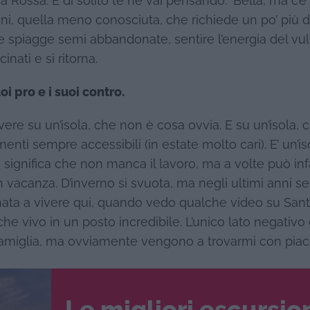
gia Rossa. E di solito te ne vai pensando: ‘Bella, ma c’è
ini, quella meno conosciuta, che richiede un po’ più d
le spiagge semi abbandonate, sentire l’energia del vu
nati e si ritorna.
i pro e i suoi contro.
ere su un’isola, che non è cosa ovvia. E su un’isola, 
ti sempre accessibili (in estate molto cari). E’ un’is
significa che non manca il lavoro, ma a volte può inf
in vacanza. D’inverno si svuota, ma negli ultimi anni 
ata a vivere qui, quando vedo qualche video su Santo
che vivo in un posto incredibile. L’unico lato negativo
famiglia, ma ovviamente vengono a trovarmi con piac
Le migliori escursio