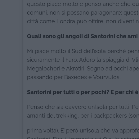
questo piace molto e penso anche che que
comuni, non si possano paragonare: questo fa
città come Londra può offrire, non diventin
Quali sono gli angoli di Santorini che ami
Mi piace molto il Sud dell’isola perchè pen
sicuramente il Faro. Adoro la spiaggia di V
Megalochori e Akrotiri. Sogno ad occhi ape
passando per Baxedes e Vourvulos.
Santorini per tutti o per pochi? E per chi 
Penso che sia davvero un’isola per tutti. Pe
amanti del trekking, per i backpackers (sono
prima volta). E’ però un’isola che va approfo