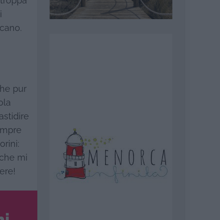
 troppa
i
lcano.
che pur
ola
astidire
sempre
rini:
 che mi
ere!
ni