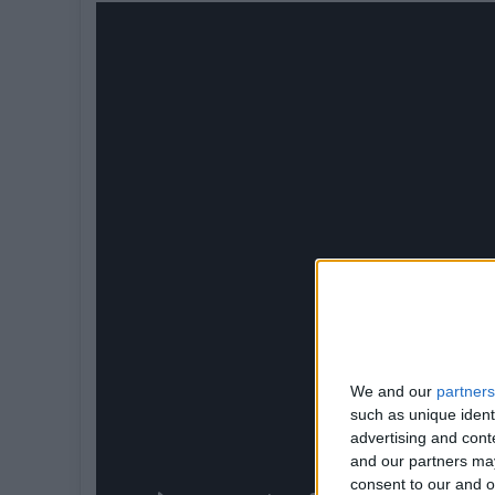
We and our
partners
such as unique ident
advertising and con
and our partners may
consent to our and o