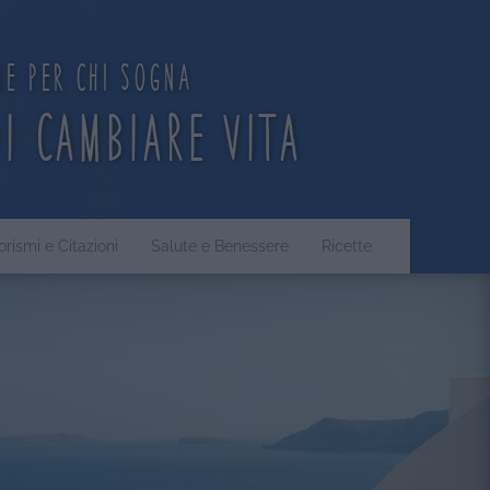
ne per chi sogna
di cambiare vita
orismi e Citazioni
Salute e Benessere
Ricette