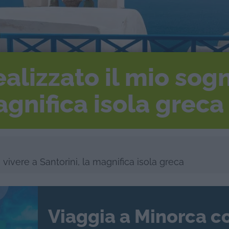
ealizzato il mio sogn
agnifica isola greca
 vivere a Santorini, la magnifica isola greca
Viaggia a Minorca c