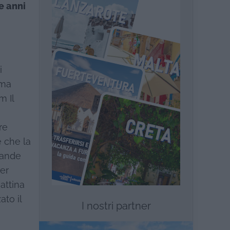
e anni
i
ima
m Il
re
e che la
rande
er
attina
ato il
I nostri partner