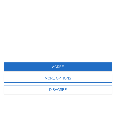
questo mestiere improvvisa e, fa letteralmente
pena. La professionalità si acquisisce con tanta
umiltà e tanto sacrificio. Dopo tanti anni di studio
e dopo aver seminato tanto vivo in modo
decoroso con questo lavoro e non rimpiango
l’altro. È un’attività che mi fa sentire apprezzata.
Se poi mi sento troppo stanca, mi fermo e mi
ricarico”.
AGREE
MORE OPTIONS
DISAGREE