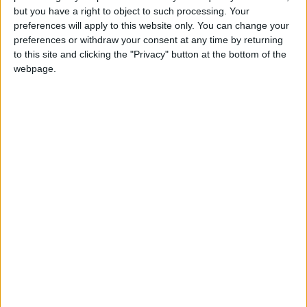
but you have a right to object to such processing. Your
preferences will apply to this website only. You can change your
preferences or withdraw your consent at any time by returning
to this site and clicking the "Privacy" button at the bottom of the
webpage.
Un giorno ha deciso di mollare tutto.
“Ho smesso- dice- perché questo tipo di lavoro,
pur piacendomi e avendomi dato delle grandi
soddisfazioni, non mi permetteva un contatto
diretto con il mio pubblico, i lettori, e mi
costringeva a stare per molte ore a studiare, e
davanti al computer per definire l’opera. Mi