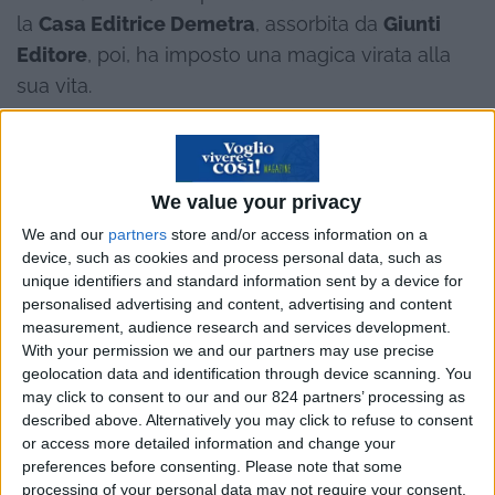
la
Casa Editrice Demetra
, assorbita da
Giunti
Editore
, poi, ha imposto una magica virata alla
sua vita.
“Oltre che redattrice- racconta l’artista veneta-
avevo uno studio fotografico. Mi venivano
assegnati dei titoli dalla casa editrice ed io, dopo
We value your privacy
aver curato la stesura, scattato le foto e aver
We and our
partners
store and/or access information on a
device, such as cookies and process personal data, such as
diretto l’opera di tutti i disegnatori, componevo il
unique identifiers and standard information sent by a device for
libro fino a portarlo alle stampe. Ho quindi
personalised advertising and content, advertising and content
pubblicato come autore anche parecchi libri,
measurement, audience research and services development.
With your permission we and our partners may use precise
alcuni dei quali sono ancora in ristampa, col
geolocation data and identification through device scanning. You
nome di
Linda
Perina
”.
may click to consent to our and our 824 partners’ processing as
described above. Alternatively you may click to refuse to consent
or access more detailed information and change your
preferences before consenting.
Please note that some
processing of your personal data may not require your consent,