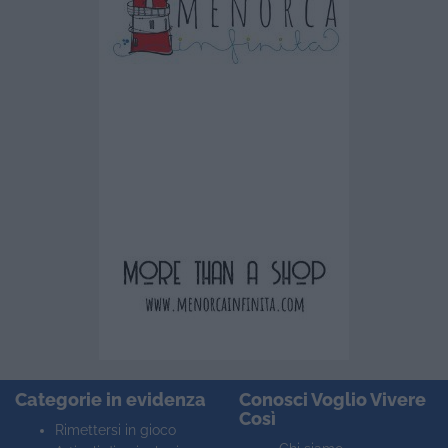
Categorie in evidenza
Conosci Voglio Vivere
Così
Rimettersi in gioco