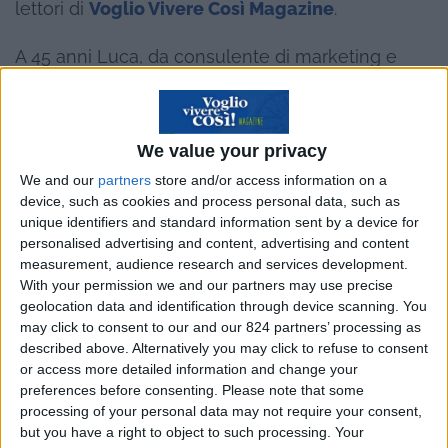
lettori di
Voglio Vivere Così Magazine
.
A 45 anni Luca, da consulente di marketing e
comunicazione, per colpa della crisi si è ritrovato
senza clienti e ha deciso di seguire il suo istinto
che l’ha portato in Uruguay.
We value your privacy
We and our
partners
store and/or access information on a
device, such as cookies and process personal data, such as
unique identifiers and standard information sent by a device for
personalised advertising and content, advertising and content
measurement, audience research and services development.
With your permission we and our partners may use precise
geolocation data and identification through device scanning. You
may click to consent to our and our 824 partners’ processing as
described above. Alternatively you may click to refuse to consent
or access more detailed information and change your
preferences before consenting.
Please note that some
processing of your personal data may not require your consent,
but you have a right to object to such processing. Your
Luca, perdere il lavoro a 45 anni e rimettersi in