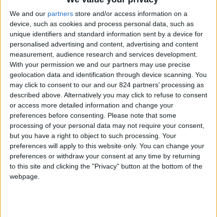
viaggiare i cosiddetti “gentlemen-gypsies”,
We and our
partners
store and/or access information on a
gentiluomini zingari, effettuando con spirito di
device, such as cookies and process personal data, such as
avventura le prime esplorazioni “plenair”. Un
unique identifiers and standard information sent by a device for
sogno anche per noi che abitiamo in un mondo
personalised advertising and content, advertising and content
measurement, audience research and services development.
(oggi come ieri) costellato da fili spinati, frontiere
With your permission we and our partners may use precise
e burocrazia spesso soffocante.
geolocation data and identification through device scanning. You
may click to consent to our and our 824 partners’ processing as
described above. Alternatively you may click to refuse to consent
or access more detailed information and change your
preferences before consenting.
Please note that some
processing of your personal data may not require your consent,
but you have a right to object to such processing. Your
preferences will apply to this website only. You can change your
preferences or withdraw your consent at any time by returning
to this site and clicking the "Privacy" button at the bottom of the
webpage.