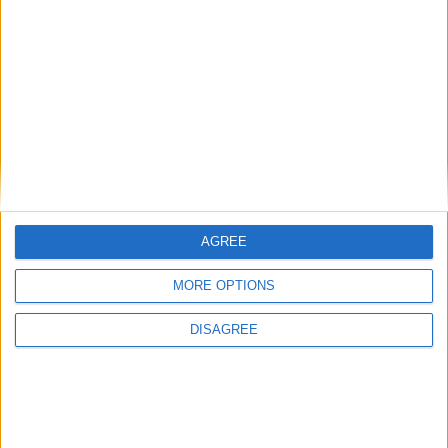
Le migliori escursioni
in italiano in tutto il
mondo
AGREE
Alla fine le scelte di viaggio che ho fatto nella
MORE OPTIONS
mia vita, quelle che sono meno piaciute ad
DISAGREE
alcuni tra quelli che hanno sempre sostenuto di
volermi bene, sono state le più importanti, quelle
che mi hanno regalato una maggior gioia di
vivere.