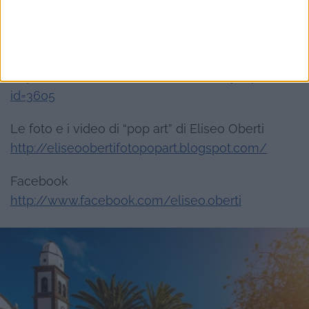
I quadri di Eliseo Oberti
http://eliseooberti.blogspot.com/
La vetrina dei libri di Eliseo Oberti
http://ilmiolibro.kataweb.it/community.asp?
id=3605
Le foto e i video di “pop art” di Eliseo Oberti
http://eliseoobertifotopopart.blogspot.com/
Facebook
http://www.facebook.com/eliseo.oberti