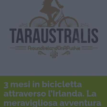
3 mesi in bicicletta
attraverso l’Irlanda. La
meravigliosa avventura