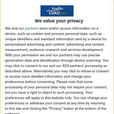
We value your privacy
We and our
partners
store and/or access information on a
device, such as cookies and process personal data, such as
unique identifiers and standard information sent by a device for
personalised advertising and content, advertising and content
measurement, audience research and services development.
With your permission we and our partners may use precise
geolocation data and identification through device scanning. You
may click to consent to our and our 824 partners’ processing as
described above. Alternatively you may click to refuse to consent
Viaggia a Minorca con
or access more detailed information and change your
preferences before consenting.
Please note that some
gli sconti MTH del
processing of your personal data may not require your consent,
but you have a right to object to such processing. Your
Menorca Travel Helper!
preferences will apply to this website only. You can change your
preferences or withdraw your consent at any time by returning
to this site and clicking the "Privacy" button at the bottom of the
webpage.