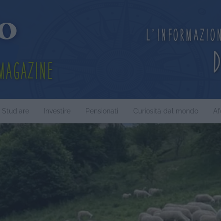
L'informazio
Magazine
Studiare
Investire
Pensionati
Curiosità dal mondo
Af