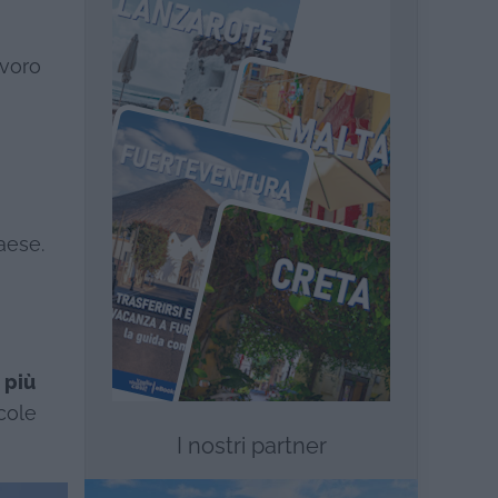
avoro
aese.
 più
ccole
I nostri partner