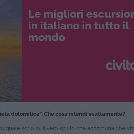
Le migliori escursio
in italiano in tutto il
mondo
rietà dolomitica”. Che cosa intendi esattamente?
quale sono io, il vero spirito che accomuna che viv