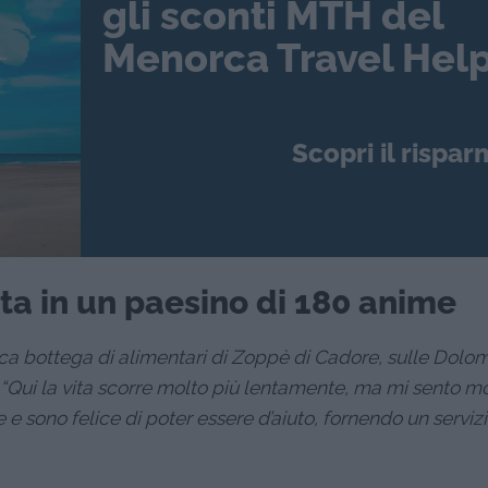
gli sconti MTH del
Menorca Travel Help
Scopri il rispar
ita in un paesino di 180 anime
ica bottega di alimentari di Zoppè di Cadore, sulle Dolomi
 “Qui la vita scorre molto più lentamente, ma mi sento mo
 e sono felice di poter essere d’aiuto, fornendo un serviz