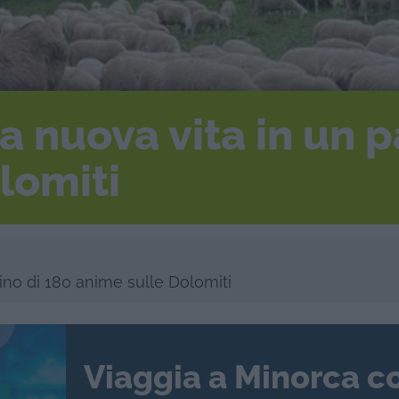
a nuova vita in un p
lomiti
ino di 180 anime sulle Dolomiti
Viaggia a Minorca c