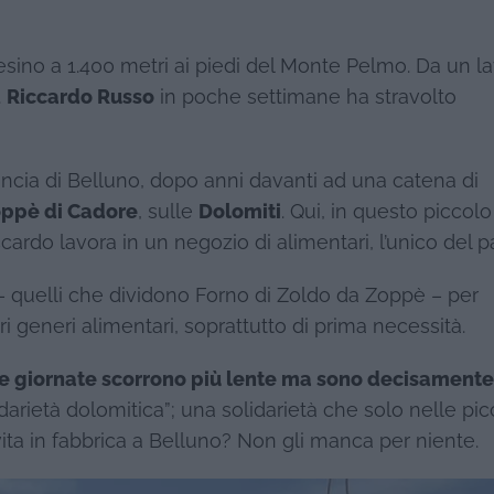
paesino a 1.400 metri ai piedi del Monte Pelmo. Da un l
.
Riccardo Russo
in poche settimane ha stravolto
ncia di Belluno, dopo anni davanti ad una catena di
oppè di Cadore
, sulle
Dolomiti
. Qui, in questo piccolo
ardo lavora in un negozio di alimentari, l’unico del p
i – quelli che dividono Forno di Zoldo da Zoppè – per
tri generi alimentari, soprattutto di prima necessità.
ue giornate scorrono più lente ma sono decisamente
idarietà dolomitica”; una solidarietà che solo nelle pi
ita in fabbrica a Belluno? Non gli manca per niente.