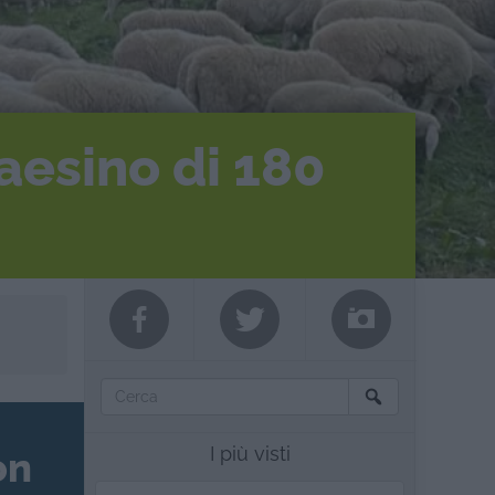
aesino di 180
I più visti
on