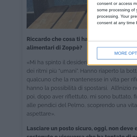
consent or access m
some processing of y
processing. Your pre
consent at any time b
Riccardo che cosa ti ha spinto a lasciare u
alimentari di Zoppè?
MORE OPT
«Mi ha spinto il desiderio di fare un lavoro
dei ritmi più “umani”. Hanno riaperto la b
qualcuno che la mantenesse in vita per rif
hanno la possibilità di spostarsi. All’inizi
poi, dopo aver riflettuto, mi sono buttato, f
alle pendici del Pelmo, scoprendo una vita 
aspettare».
Lasciare un posto sicuro, oggi, non deve e