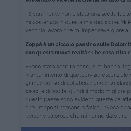
sostenuto o viceversa che ha tentato di o
«Sicuramente non è stata una scelta facil
ha sostenuto in questa mia decisione. Mi è 
vecchio lavoro che mi impegnava 9 ore al g
Zoppè è un piccolo paesino sulle Dolomit
con questa nuova realtà? Che cosa ti ha c
«Sono stato accolto bene, e mi hanno ringra
mantenimento di quel servizio essenziale c
grande senso di collaborazione e solidari
disagi e difficoltà, quindi il modo migliore 
questo paese sono evidenti queste caratte
che i rapporti nascano a fatica, invece ap
persone calorose che mi hanno dato una