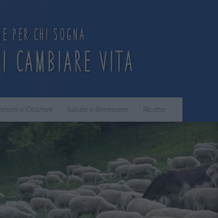
ne per chi sogna
di cambiare vita
orismi e Citazioni
Salute e Benessere
Ricette