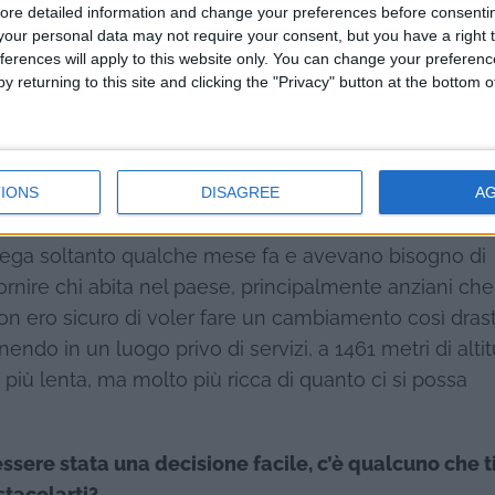
ore detailed information and change your preferences before consenti
our personal data may not require your consent, but you have a right t
ferences will apply to this website only. You can change your preferen
y returning to this site and clicking the "Privacy" button at the bottom
n lavoro sicuro in fabbrica per gestire il negozio di
IONS
DISAGREE
A
 che fosse di beneficio agli altri e che avesse un cont
ottega soltanto qualche mese fa e avevano bisogno di
ornire chi abita nel paese, principalmente anziani ch
o non ero sicuro di voler fare un cambiamento così drast
inendo in un luogo privo di servizi, a 1461 metri di alti
più lenta, ma molto più ricca di quanto ci si possa
ssere stata una decisione facile, c’è qualcuno che t