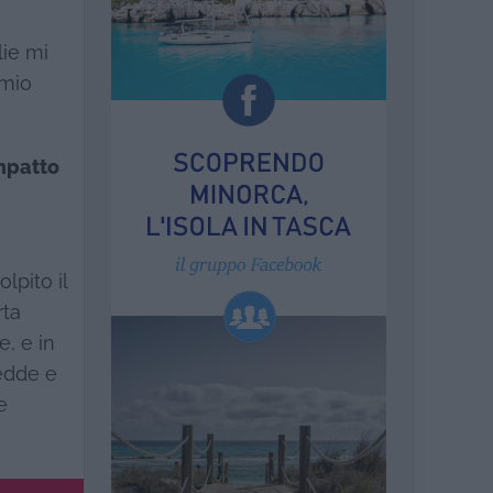
lie mi
 mio
impatto
lpito il
rta
e, e in
redde e
e