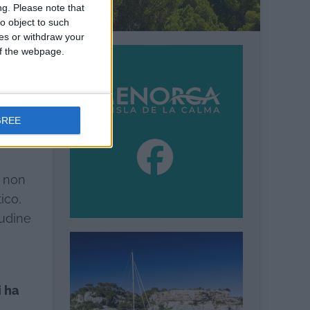
ng.
Please note that
o object to such
ces or withdraw your
 of the webpage.
GREE
esto e
e non
ico,
tudine
i ha