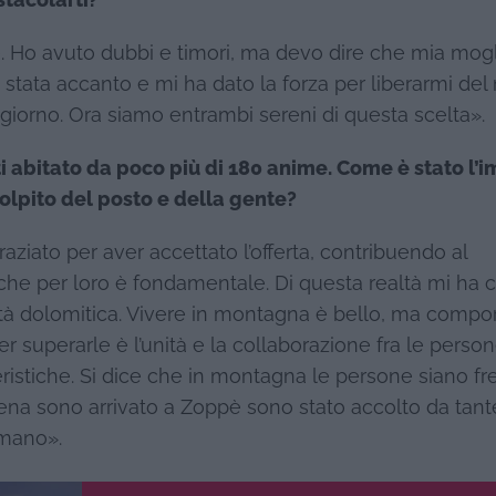
stacolarti?
e. Ho avuto dubbi e timori, ma devo dire che mia mog
stata accanto e mi ha dato la forza per liberarmi del
iorno. Ora siamo entrambi sereni di questa scelta».
i abitato da poco più di 180 anime. Come è stato l’
olpito del posto e della gente?
ziato per aver accettato l’offerta, contribuendo al
he per loro è fondamentale. Di questa realtà mi ha co
età dolomitica. Vivere in montagna è bello, ma compo
per superarle è l’unità e la collaborazione fra le person
ristiche. Si dice che in montagna le persone siano f
pena sono arrivato a Zoppè sono stato accolto da tant
 mano».