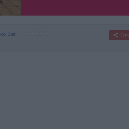
oco
,
Stati
Condi