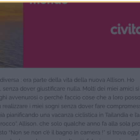
mondo
versa : era parte della vita della nuova Allison. Ho
 senza dover giustificare nulla. Molti dei miei amici si
ghi avvenurosi o perchè faccio cose che a loro poss
ù realizzare i miei sogni senza dover fare compromes
à pianificando una vacanza ciclistica in Tailandia e l’
arocco”. Allison, che solo qualche anno fa alla sola pr
o “Non se non c’è il bagno in camera !” si trova oggi