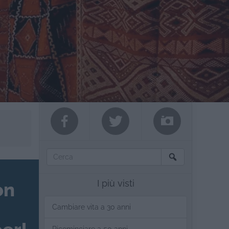
I più visti
on
Cambiare vita a 30 anni