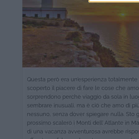
Questa però era un’esperienza totalmente di
scoperto il piacere di fare le cose che amo,
sorprendono perchè viaggio da sola in luo
sembrare inusuali, ma è ciò che amo di pi
nessuno, senza dover spiegare nulla. Sto gi
prossimo scalerò i Monti dell’ Atlante in M
di una vacanza avventurosa avrebbe rispost