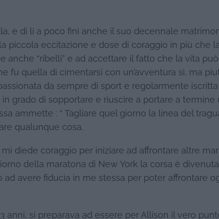
, e di lì a poco finì anche il suo decennale matrimoni
la piccola eccitazione e dose di coraggio in più che l
 anche “ribelli” e ad accettare il fatto che la vita pu
e fu quella di cimentarsi con un’avventura sì, ma piu
assionata da sempre di sport e regolarmente iscritta
in grado di sopportare e riuscire a portare a termine
sa ammette : “ Tagliare quel giorno la linea del trag
 fare qualunque cosa.
 mi diede coraggio per iniziare ad affrontare altre ma
l giorno della maratona di New York la corsa è divenuta
o ad avere fiducia in me stessa per poter affrontare og
13 anni, si preparava ad essere per Allison il vero punt