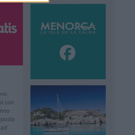
ono
si con
anno
oposta
 ad