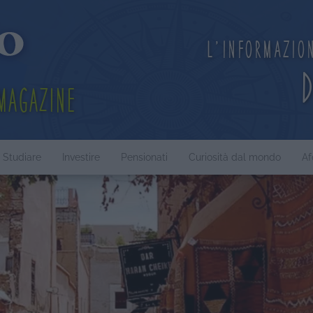
L'informazio
Magazine
Studiare
Investire
Pensionati
Curiosità dal mondo
Af