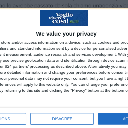
rno lo avrebbe passato da sola chiamò un’agenzia via
edendo che cosa fosse rimasto : qualche settimana do
del Venezuela, con le stelle a fare da testimoni alla n
so mi ritrovai a dormire sotto le stelle – io che solo
We value your privacy
in un hotel che non fosse almeno un quattro stelle –
store and/or access information on a device, such as cookies and pro
 a fare canoa lungo un fiume con persone che non avev
ifiers and standard information sent by a device for personalised adver
 io avevo ancora qualcosa di interessante da raccont
tent measurement, audience research and services development.
With 
 use precise geolocation data and identification through device scanni
 stava facendo pian piano da parte”. Estasiata dalle a
ur 824 partners’ processing as described above. Alternatively you may c
ennaio nel Borneo per scalare i 4000 metri del Monte
ore detailed information and change your preferences before consenti
marito, e ricordo gli splendidi hotel che ci avevano a
our personal data may not require your consent, but you have a right t
ferences will apply to this website only. You can change your preferen
y returning to this site and clicking the "Privacy" button at the bottom
Le migliori escursio
in italiano in tutto il
IONS
DISAGREE
A