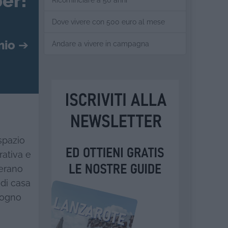
er!
Ricominciare a 50 anni
Dove vivere con 500 euro al mese
mio
➔
Andare a vivere in campagna
spazio
rativa e
 erano
 di casa
sogno