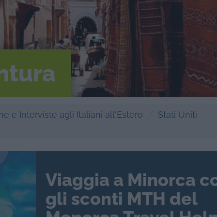
entura
e e Interviste agli Italiani all'Estero
Stati Uniti
Viaggia a Minorca c
gli sconti MTH del