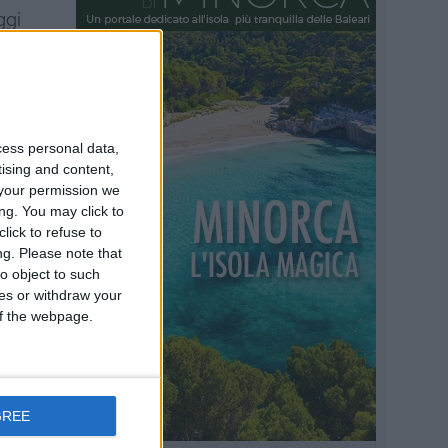
ggi
po si
uova
 un
 a
cess personal data,
o mai
tising and content,
are e
your permission we
ng. You may click to
vventure
lick to refuse to
ng.
Please note that
ccolto.
o object to such
ces or withdraw your
 of the webpage.
ni
GREE