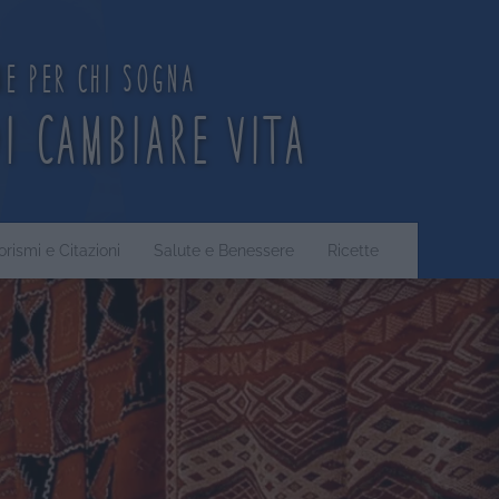
ne per chi sogna
di cambiare vita
orismi e Citazioni
Salute e Benessere
Ricette