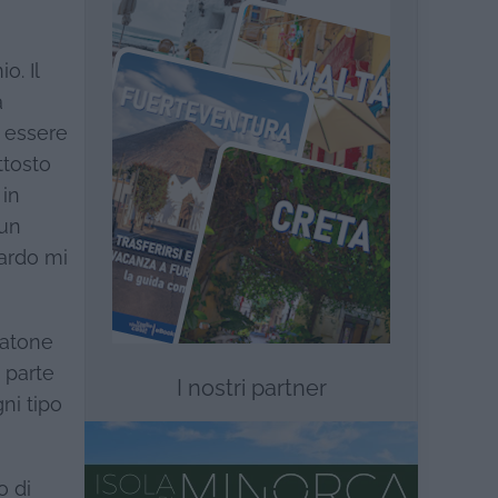
o. Il
a
ò essere
ttosto
 in
 un
uardo mi
ratone
 parte
I nostri partner
ni tipo
o di