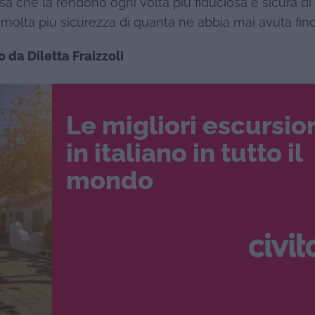
sa che la rendono ogni volta più fiduciosa e sicura di 
 molta più sicurezza di quanta ne abbia mai avuta fino
o da Diletta Fraizzoli
Le migliori escursio
in italiano in tutto il
mondo