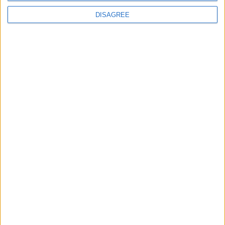
DISAGREE
Le migliori escursioni