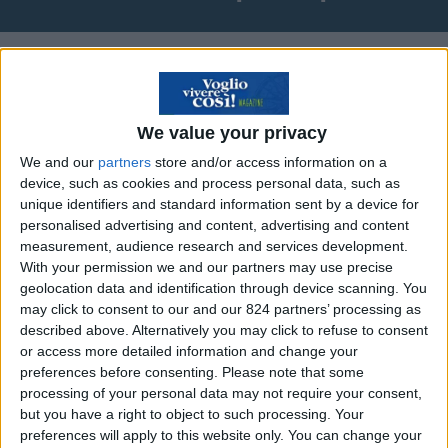
Storie di persone che
cambiano
We value your privacy
Laura, da dipendente in uno studio di
We and our
partners
store and/or access information on a
device, such as cookies and process personal data, such as
commercialisti ha avuto il coraggio di creare un
unique identifiers and standard information sent by a device for
proprio studio di consulenza. Rimini.
personalised advertising and content, advertising and content
measurement, audience research and services development.
With your permission we and our partners may use precise
geolocation data and identification through device scanning. You
Carlo era un ingegnere di 49 anni, in esubero.
may click to consent to our and our 824 partners’ processing as
described above. Alternatively you may click to refuse to consent
Adesso, autonomamente gestisce progetti edili
or access more detailed information and change your
di bio-edilizia. Bolzano
preferences before consenting.
Please note that some
processing of your personal data may not require your consent,
Carlo sabotava i “buoni lavori”, nel settore
but you have a right to object to such processing. Your
preferences will apply to this website only. You can change your
finanziario – amministrativo. Ha trasformato la