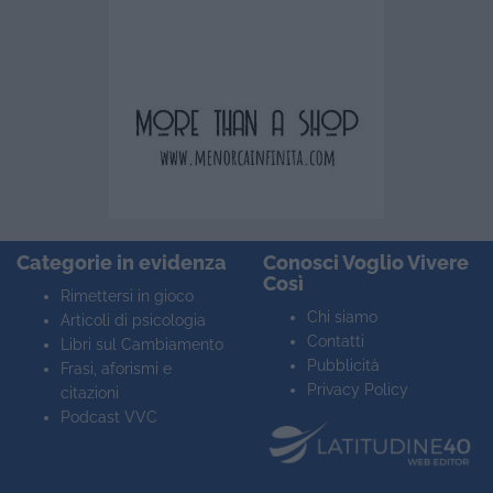
Categorie in evidenza
Conosci Voglio Vivere
Così
Rimettersi in gioco
Chi siamo
Articoli di psicologia
Contatti
Libri sul Cambiamento
Pubblicità
Frasi, aforismi e
Privacy Policy
citazioni
Podcast VVC