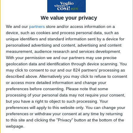
con l’arte musicale prestissimo. A 5 anni infatti
inizia a studiare ballo classico nella sua città.
We value your privacy
Passano gli anni, Martina frequenta le scuole
We and our
partners
store and/or access information on a
elementari e medie, per poi iscriversi al liceo
device, such as cookies and process personal data, such as
scientifico.
unique identifiers and standard information sent by a device for
personalised advertising and content, advertising and content
measurement, audience research and services development.
With your permission we and our partners may use precise
geolocation data and identification through device scanning. You
may click to consent to our and our 824 partners’ processing as
described above. Alternatively you may click to refuse to consent
or access more detailed information and change your
preferences before consenting.
Please note that some
processing of your personal data may not require your consent,
but you have a right to object to such processing. Your
preferences will apply to this website only. You can change your
preferences or withdraw your consent at any time by returning
to this site and clicking the "Privacy" button at the bottom of the
webpage.