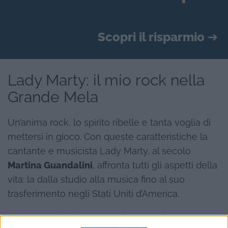
Scopri il risparmio
➔
Lady Marty: il mio rock nella
Grande Mela
Un’anima rock, lo spirito ribelle e tanta voglia di
mettersi in gioco. Con queste caratteristiche la
cantante e musicista Lady Marty, al secolo
Martina Guandalini
, affronta tutti gli aspetti della
vita: la dalla studio alla musica fino al suo
trasferimento negli Stati Uniti d’America.
Nata a Carpi nel 1986, Martina entra in contatto