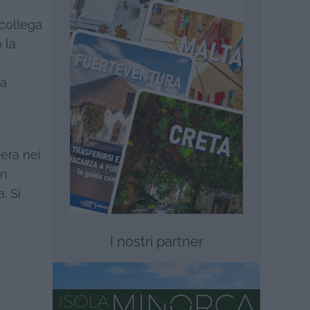
 collega
 la
ta
era nei
on
. Si
I nostri partner