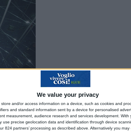
 svaniscono. Le tecnologie nascoste dietro gli ogget
e tecnologicaamente avanzato venga quotidianamente
We value your privacy
Resta solo l’utilità concreta. Quando, poi, le diavoler
store and/or access information on a device, such as cookies and pro
ortati piuttosto a credere ai miracoli. E si sgranano gl
ifiers and standard information sent by a device for personalised adver
tent measurement, audience research and services development.
With 
ini davanti a Biancaneve, a Peter Pan, a Bambi, a To
 use precise geolocation data and identification through device scanni
ur 824 partners’ processing as described above. Alternatively you may c