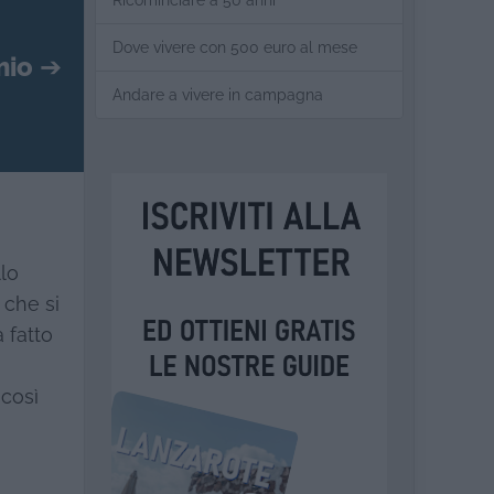
Ricominciare a 50 anni
Dove vivere con 500 euro al mese
mio
➔
Andare a vivere in campagna
llo
 che si
 fatto
 così