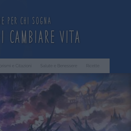
ne per chi sogna
di cambiare vita
orismi e Citazioni
Salute e Benessere
Ricette