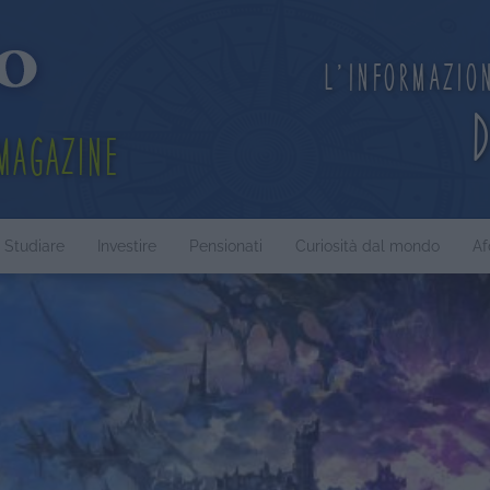
L'informazio
Magazine
Studiare
Investire
Pensionati
Curiosità dal mondo
Af