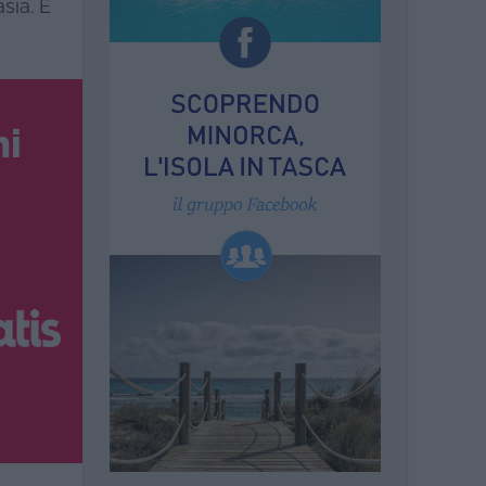
asia. E
ni