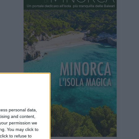
ti non
ie
cess personal data,
i occhi,
tising and content,
your permission we
polino,
ng. You may click to
lick to refuse to