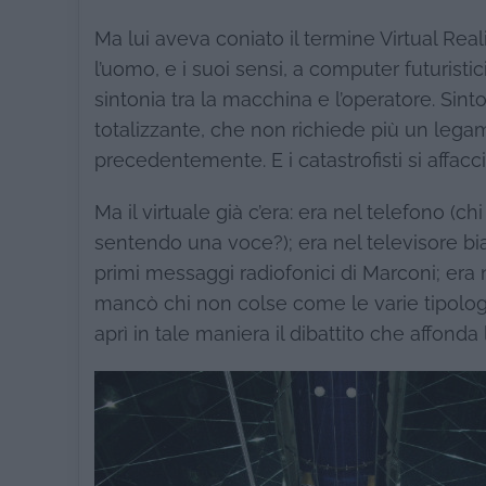
Ma lui aveva coniato il termine Virtual Rea
l’uomo, e i suoi sensi, a computer futurist
sintonia tra la macchina e l’operatore. Si
totalizzante, che non richiede più un lega
precedentemente. E i catastrofisti si affacc
Ma il virtuale già c’era: era nel telefono (
sentendo una voce?); era nel televisore bi
primi messaggi radiofonici di Marconi; era 
mancò chi non colse come le varie tipologi
aprì in tale maniera il dibattito che affonda