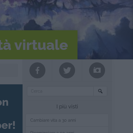
tà virtuale
on
I più visti
Cambiare vita a 30 anni
er!