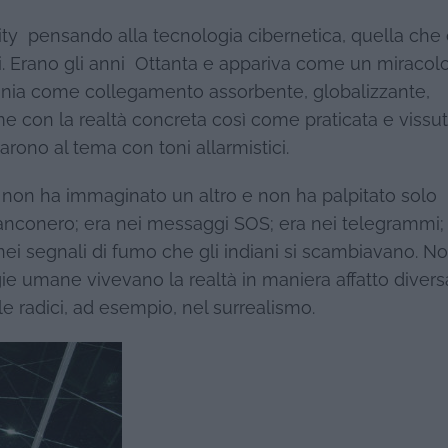
lity pensando alla tecnologia cibernetica, quella che
ici. Erano gli anni Ottanta e appariva come un miracolo
ntonia come collegamento assorbente, globalizzante,
me con la realtà concreta così come praticata e vissu
iarono al tema con toni allarmistici.
chi non ha immaginato un altro e non ha palpitato solo
anconero; era nei messaggi SOS; era nei telegrammi; 
nei segnali di fumo che gli indiani si scambiavano. N
e umane vivevano la realtà in maniera affatto diversa
 le radici, ad esempio, nel surrealismo.