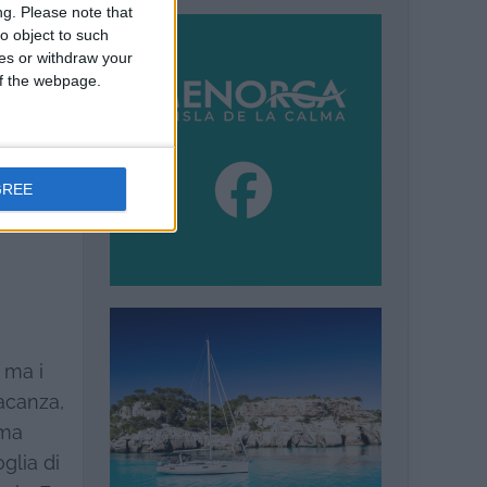
ng.
Please note that
ì come
o object to such
ces or withdraw your
ica in
 of the webpage.
 ormai
n
lti
GREE
 ma i
acanza,
ima
glia di