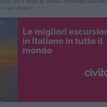
 quello che ti riporta all’ infanzia, nel mondo della fant
 e non virtuale?
Le migliori escursio
in italiano in tutto il
mondo