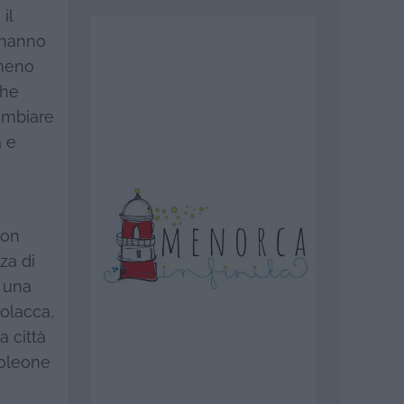
il
 hanno
lmeno
che
cambiare
a e
non
za di
e una
polacca,
a città
poleone