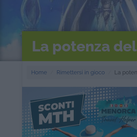
La potenza dell
Home
Rimettersi in gioco
La potenz