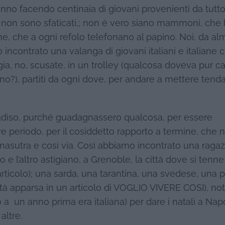
nno facendo centinaia di giovani provenienti da tutto 
ni non sono sfaticati,; non è vero siano mammoni, che
ne, che a ogni refolo telefonano al papino. Noi, da a
incontrato una valanga di giovani italiani e italiane 
gia, no, scusate, in un trolley (qualcosa doveva pur 
 no?), partiti da ogni dove, per andare a mettere tend
radiso, purché guadagnassero qualcosa, per essere
e periodo, per il cosiddetto rapporto a termine, che 
kamasutra e così via. Così abbiamo incontrato una ragaz
o e l’altro astigiano, a Grenoble, la città dove si tenn
articolo); una sarda, una tarantina, una svedese, una 
tà apparsa in un articolo di VOGLIO VIVERE COSI), not
o a un anno prima era italiana) per dare i natali a Na
altre.