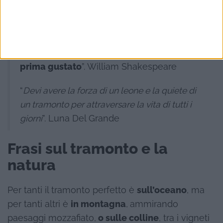
tramonta all’orizzonte è musica all’ultime
sue note, è l’ultimo sapore della torta, più
dolce proprio perché è alla fine, destinato
a restare nel ricordo più di quanto si sia
prima gustato
”. William Shakespeare
“
Devi avere la forza di un leone e la quiete di
un tramonto per attraversare la vita di tutti i
giorni
”. Luna Del Grande
Frasi sul tramonto e la
natura
Per tanti il tramonto perfetto è
sull’oceano
, ma
per tanti altri è
in montagna
,
ammirando
paesaggi mozzafiato,
o sulle colline
, tra i vigneti