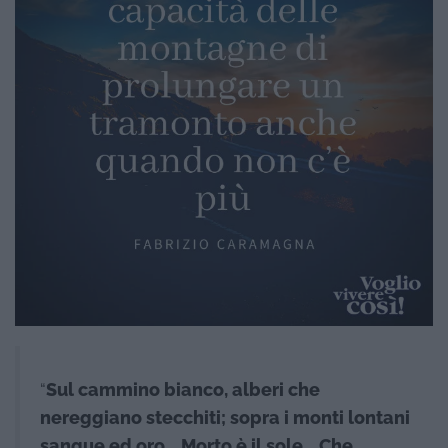
“
Sul cammino bianco, alberi che
nereggiano stecchiti; sopra i monti lontani
sangue ed oro… Morto è il sole… Che