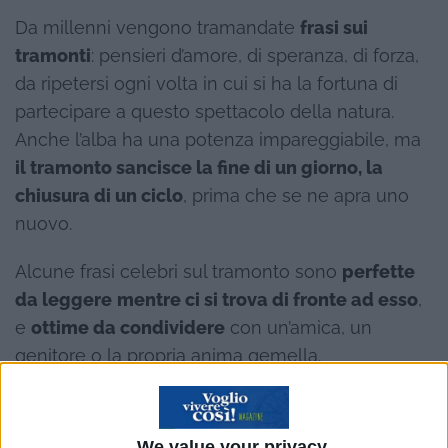
Da millenni vengono tramandate
frasi sui
tramonti
: pensieri d’amore, di speranza, di forza,
da ripetersi ogni volta in cui si ha la fortuna di
partecipare a questo spettacolo della natura.
Anche l’alba ha una potenza impareggiabile, ma
il tramonto sancisce la fine di un giorno, la
chiusura di un ciclo
, prima che se ne apra uno
nuovo.
Alcune frasi celebri sul tramonto sono
perfette
da leggere
mentre ci si trova di fronte ad esso
,
e
ottime da condividere
con un’amica, un
genitore o la propria anima gemella.
Immagina di essere inondato di luce arancione,
di pensare proprio a quella persona e di voler
We value your privacy