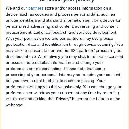
condividere con lei il momento magico che stai
We and our
partners
store and/or access information on a
vivendo. Ecco perché devi conoscere
le più
device, such as cookies and process personal data, such as
belle frasi sul tramonto
.
unique identifiers and standard information sent by a device for
personalised advertising and content, advertising and content
measurement, audience research and services development.
Partiamo con un viaggio alla scoperta delle
frasi
With your permission we and our partners may use precise
e aforismi
dedicati ad uno dei momenti più belli
geolocation data and identification through device scanning. You
della giornata. Ecco la lista delle nostre immagini
may click to consent to our and our 824 partners’ processing as
described above. Alternatively you may click to refuse to consent
e frasi sul tramonto preferite.
or access more detailed information and change your
preferences before consenting.
Please note that some
processing of your personal data may not require your consent,
Indice
Nascondi
but you have a right to object to such processing. Your
preferences will apply to this website only. You can change your
Frasi sul cielo al tramonto
preferences or withdraw your consent at any time by returning
Frasi su alba e tramonto
to this site and clicking the "Privacy" button at the bottom of the
webpage.
Frasi per un aperitivo al tramonto
Frasi divertenti sul tramonto
Frasi su Roma al tramonto