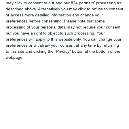
may click to consent to our and our 824 partners’ processing as
described above. Alternatively you may click to refuse to consent
or access more detailed information and change your
preferences before consenting.
Please note that some
processing of your personal data may not require your consent,
but you have a right to object to such processing. Your
preferences will apply to this website only. You can change your
preferences or withdraw your consent at any time by returning
to this site and clicking the "Privacy" button at the bottom of the
webpage.
Omar, da lavoratore dipendente ad
imprenditore. Raccontaci in che modo e qual è
stata la molla di questo cambiamento.
Devo confessare che la voglia di amministrare il
mio tempo facendo quello che amo è stata
costante nella mia vita, fin da piccolo. Il processo