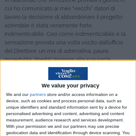
cui ho comunicato ai miei “vecchi” datori di
lavoro la decisione di abbandonare il progetto
aziendale è stata veramente forte,
indimenticabile. Così come indimenticabile è la
sensazione provata una volta uscito dall’ufficio
del Direttore: un mix di adrenalina, paura,
incredulità, libertà”. Insieme alla sua socia
Azzurra, Omar ha costituito
www.yhrome.com
,
una società che si occupa della gestione di
strutture ricettive di diverso tipo: case vacanze,
We value your privacy
bed and breakfast, affittacamere e piccoli
We and our
partners
store and/or access information on a
device, such as cookies and process personal data, such as
boutique hotel. Ce ne parla nella seguente
unique identifiers and standard information sent by a device for
intervista.
personalised advertising and content, advertising and content
measurement, audience research and services development.
With your permission we and our partners may use precise
geolocation data and identification through device scanning. You