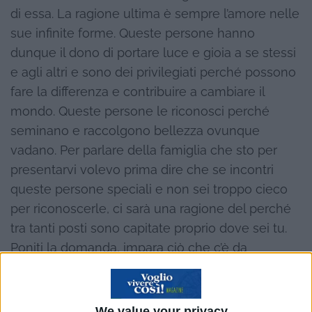
di essa. La ragione ultima è sempre l’amore nelle
sue infinite forme. Queste persone hanno
dunque il dono di portare luce e gioia a se stessi
e agli altri e sono dei privilegiati perché possono
fare la differenza e contribuire a cambiare il
mondo. Queste persone le riconosci perché
seminano e raccolgono bellezza ovunque
vadano. Per parlare della famiglia che sto per
presentarvi volevo prima dire che se incontri
queste persone speciali e non sei troppo cieco
per riconoscerle, ci sarà una ragione del perché
tra tanti posti sono capitate proprio dove sei tu.
Poniti la domanda, impara ciò che c’è da
imparare e trasmetti la tua nuova conoscenza.
We value your privacy