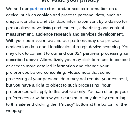
We and our
partners
store and/or access information on a
device, such as cookies and process personal data, such as
unique identifiers and standard information sent by a device for
personalised advertising and content, advertising and content
measurement, audience research and services development.
With your permission we and our partners may use precise
geolocation data and identification through device scanning. You
may click to consent to our and our 824 partners’ processing as
described above. Alternatively you may click to refuse to consent
or access more detailed information and change your
preferences before consenting.
Please note that some
processing of your personal data may not require your consent,
but you have a right to object to such processing. Your
preferences will apply to this website only. You can change your
preferences or withdraw your consent at any time by returning
Massimo è una di quelle persone speciali che,
to this site and clicking the "Privacy" button at the bottom of the
webpage.
animato da fantasie e buoni propositi, ha
costruito la sua storia passando di sogno in
sogno, ignaro che i tempi erano quelli che erano