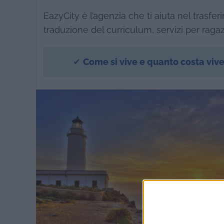
EazyCity è l’agenzia che ti aiuta nel trasfer
traduzione del curriculum, servizi per ragaz
✔
Come si vive e quanto costa viv