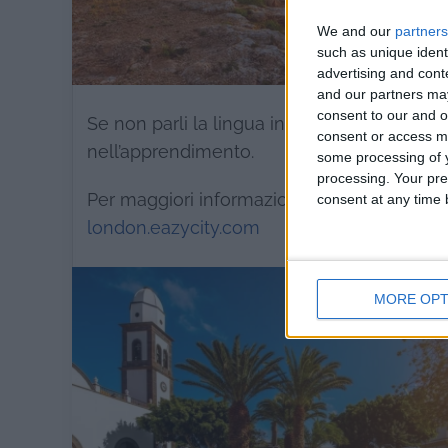
We and our
partners
such as unique ident
advertising and con
and our partners may
consent to our and o
Se non parli la lingua inglese, non c’è da pr
consent or access m
nell’apprendimento.
some processing of y
processing. Your pre
Per maggiori informazioni sull’offerta di Pasqu
consent at any time b
london.eazycity.com
MORE OPT