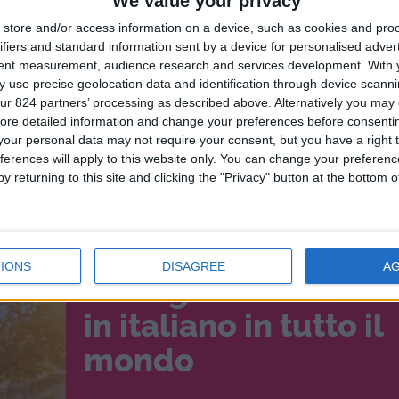
We value your privacy
store and/or access information on a device, such as cookies and pro
ifiers and standard information sent by a device for personalised adver
tent measurement, audience research and services development.
With 
 use precise geolocation data and identification through device scanni
ur 824 partners’ processing as described above. Alternatively you may c
eoccuparsi, il personale di EazyCity ti aiuterà
ore detailed information and change your preferences before consenti
our personal data may not require your consent, but you have a right t
ferences will apply to this website only. You can change your preferen
a e su EazyCity, visita il sito ufficiale:
y returning to this site and clicking the "Privacy" button at the bottom
IONS
DISAGREE
A
Le migliori escursio
in italiano in tutto il
mondo