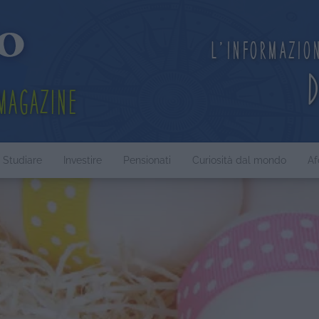
L'informazio
Magazine
Studiare
Investire
Pensionati
Curiosità dal mondo
Af