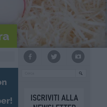
ra
on
er!