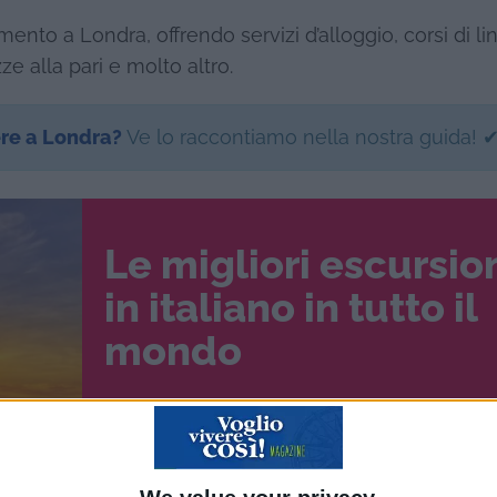
imento a Londra, offrendo servizi d’alloggio, corsi di li
ze alla pari e molto altro.
ere a Londra?
Ve lo raccontiamo nella nostra guida! 
Le migliori escursio
in italiano in tutto il
mondo