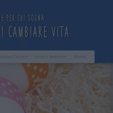
ne per chi sogna
di cambiare vita
orismi e Citazioni
Salute e Benessere
Ricette