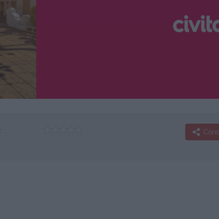
:
Condi