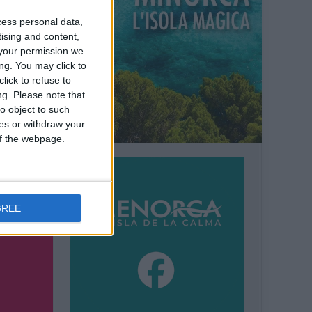
cess personal data,
tising and content,
your permission we
ng. You may click to
lick to refuse to
ng.
Please note that
o object to such
ces or withdraw your
 of the webpage.
GREE
ni