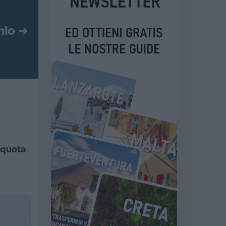
mio
➔
 quota