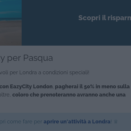
Scopri il rispar
ity per Pasqua
oli per Londra a condizioni speciali!
 con EazyCity London
,
pagherai il 50% in meno sulla
oltre,
coloro che prenoteranno avranno anche una
opri come fare per
aprire un'attività a Londra
! ♕