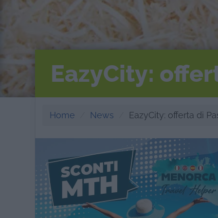
EazyCity: offe
Home
News
EazyCity: offerta di 