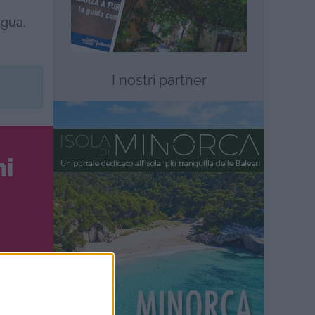
ngua,
I nostri partner
✔
ni