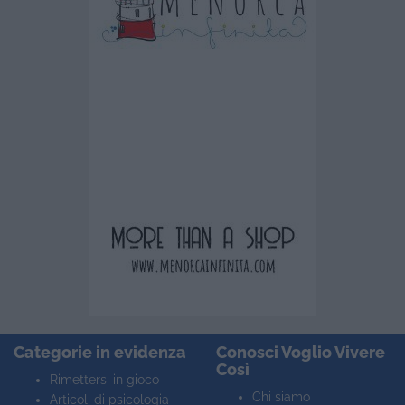
Categorie in evidenza
Conosci Voglio Vivere
Così
Rimettersi in gioco
Chi siamo
Articoli di psicologia