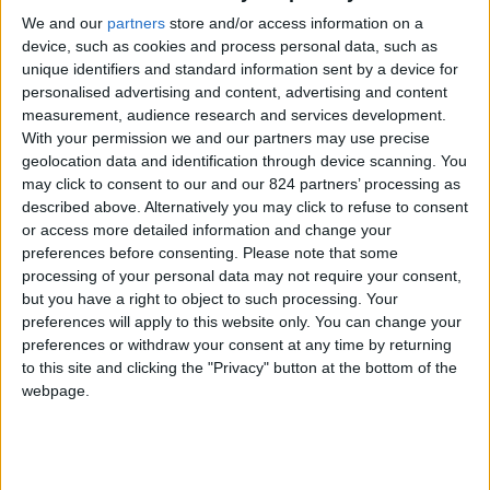
Menorca Travel Helper!
We and our
partners
store and/or access information on a
device, such as cookies and process personal data, such as
unique identifiers and standard information sent by a device for
personalised advertising and content, advertising and content
Scopri il risparmio
➔
measurement, audience research and services development.
With your permission we and our partners may use precise
geolocation data and identification through device scanning. You
may click to consent to our and our 824 partners’ processing as
La redazione di
Voglio Vivere Così Magazine
described above. Alternatively you may click to refuse to consent
oggi è lieta di annunciare una collaborazione
or access more detailed information and change your
preferences before consenting.
Please note that some
importante con la prima Social Web Television di
processing of your personal data may not require your consent,
respiro internazionale:
#Cubik TV
.
but you have a right to object to such processing. Your
preferences will apply to this website only. You can change your
Da
lunedì 3 ottobre
nel suo canale #Discovery
preferences or withdraw your consent at any time by returning
to this site and clicking the "Privacy" button at the bottom of the
sarà trasmessa la prima stagione di
#Vivo Così-
webpage.
Italiani nel Mondo
firmata dal nostro magazine
digitale. Un appuntamento quotidiano nel quale i
nostri affezionati potranno approfondire alcuni