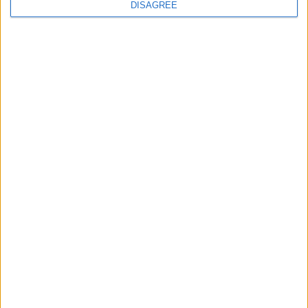
DISAGREE
Le migliori escursioni
in italiano in tutto il
mondo