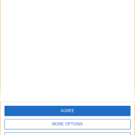
approfondimenti. Una collaborazione, una
sinergia ed una partnership nata per offrire il
meglio ai nostri affezionati … in attesa di ulteriori
sviluppi!
http://cubiktv.com
AGREE
MORE OPTIONS