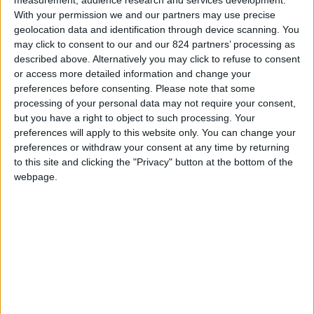
interessantissima e piacevolissima lettura, viene
With your permission we and our partners may use precise
voglia di fare i bagagli e partire per New York. Ma
geolocation data and identification through device scanning. You
may click to consent to our and our 824 partners’ processing as
non per una vacanza. Per aprire una start-up.
described above. Alternatively you may click to refuse to consent
Perché di questo parla questo libro, accattivante
or access more detailed information and change your
fin dal titolo: quel “
Tech and the city
” che rimanda
preferences before consenting.
Please note that some
processing of your personal data may not require your consent,
ad una fortunata serie televisiva, newyorkese
but you have a right to object to such processing. Your
come poche. I due autori, italiani da tempo
preferences will apply to this website only. You can change your
residenti a New York sono Maria Teresa Cometto,
preferences or withdraw your consent at any time by returning
to this site and clicking the "Privacy" button at the bottom of the
giornalista del Corriere della Sera, e Alessandro
webpage.
Piol ventur capitalist che ha aiutato molti
imprenditori ad iniziare la loro avventura.
Di startup se ne parla tanto, forse troppo o
troppo a sproposito. Probabilmente si ricorre a
questo termine e al concetto che ci sta dietro
come panacea a tutti i mali causati dalla crisi