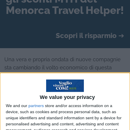
Menorca Travel Helper!
Scopri il risparmio
➔
Una vera e propria ondata di nuove compagnie
sta cambiando il volto economico di questa
incredibile e unica città. Un libro
interessantissimo ci conduce all’interno di questo
fenomeno. Cominciamo subito con il dire una
We value your privacy
cosa: se avessi un prodotto da vendere, di
We and our
partners
store and/or access information on a
qualunque tipo, probabilmente vorrei che i
device, such as cookies and process personal data, such as
copywriter fossero gli autori di questo libro.
unique identifiers and standard information sent by a device for
personalised advertising and content, advertising and content
Perché, alla conclusione di questa
measurement, audience research and services development.