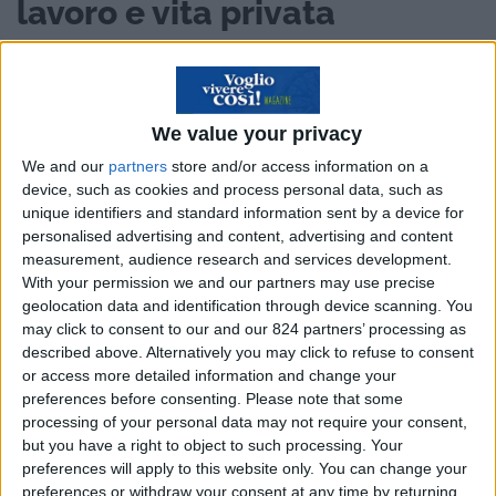
lavoro e vita privata
Pia, che ha 56 anni, ha vissuto
gran parte della
sua vita vicino a Milano
, pur essendo
nata in
Danimarca
da madre danese e padre italiano,
We value your privacy
ma ora vive a
Helsingør
, città a 40 chilometri a
We and our
partners
store and/or access information on a
device, such as cookies and process personal data, such as
nord di Copenaghen.
unique identifiers and standard information sent by a device for
personalised advertising and content, advertising and content
La scelta di vivere lì è stata casuale. Dapprima
measurement, audience research and services development.
Pia è stata ospite di un’amica, poi della cugina e
With your permission we and our partners may use precise
geolocation data and identification through device scanning. You
ha perfino cambiato città 2-3 volte per poi
may click to consent to our and our 824 partners’ processing as
scoprire la bellissima Helsingør, che si trova sul
described above. Alternatively you may click to refuse to consent
mare ed è
famosa per il castello di Kronborg
or access more detailed information and change your
preferences before consenting.
Please note that some
(Patrimonio dell’Umanità UNESCO), che ha
processing of your personal data may not require your consent,
ispirato Shakespeare per il suo “Amleto” .
but you have a right to object to such processing. Your
preferences will apply to this website only. You can change your
Da bambina, Pia sognava di vivere proprio
preferences or withdraw your consent at any time by returning