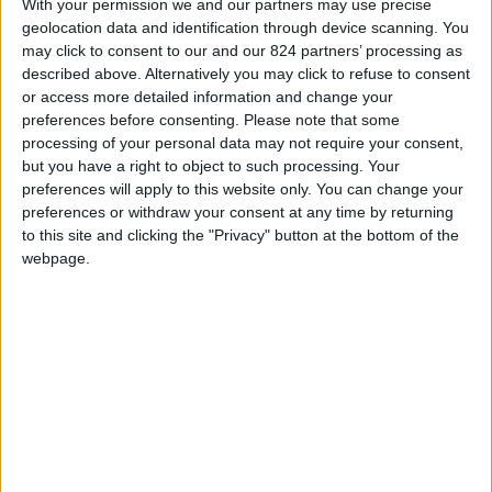
With your permission we and our partners may use precise
tappa in Valsamoggia
geolocation data and identification through device scanning. You
may click to consent to our and our 824 partners’ processing as
GIOVEDÌ 25 MAGGIO dalle ore 14.30
described above. Alternatively you may click to refuse to consent
or access more detailed information and change your
COB | OGGI LA CASA DELL’INNOVAZIONE
preferences before consenting.
Please note that some
processing of your personal data may not require your consent,
but you have a right to object to such processing. Your
PIAZZA LIBERTÁ 2 – MONTEVEGLIO
preferences will apply to this website only. You can change your
(VALSAMOGGIA – BO)
preferences or withdraw your consent at any time by returning
to this site and clicking the "Privacy" button at the bottom of the
Sulla vastità delle meraviglie del mondo, una
webpage.
cosa è certa: non riusciremo mai a vederle tutte,
a raccontarle tutte, a comunicarle tutte. Ma ci
possiamo provare, partendo da piccole
esperienze virtuose che possono portare lo
“sconosciuto” ad essere “conosciuto”, fino ad
essere comunicato così bene da diventare meta
appetibile.