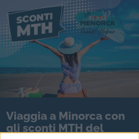
Viaggia a Minorca con
gli sconti MTH del