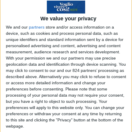
Menorca Travel Helper!
We value your privacy
Scopri il risparmio
➔
We and our
partners
store and/or access information on a
device, such as cookies and process personal data, such as
unique identifiers and standard information sent by a device for
personalised advertising and content, advertising and content
Lavorare per Etihad Airways
measurement, audience research and services development.
With your permission we and our partners may use precise
geolocation data and identification through device scanning. You
Importante opportunità di lavoro per chi desidera
may click to consent to our and our 824 partners’ processing as
diventare assistente di volo.
Etihad Airways
, la
described above. Alternatively you may click to refuse to consent
compagnia di bandiera degli Emirati Arabi Uniti,
or access more detailed information and change your
preferences before consenting.
Please note that some
ha organizzato alcuni
recruitment days
per tutto
processing of your personal data may not require your consent,
il mese di maggio durante i quali lo staff della
but you have a right to object to such processing. Your
compagnia aerea effettuerà una serie di colloqui
preferences will apply to this website only. You can change your
preferences or withdraw your consent at any time by returning
per individuare i candidati più adatti a lavorare
to this site and clicking the "Privacy" button at the bottom of the
per l’azienda. Tra i requisiti per poter partecipare
webpage.