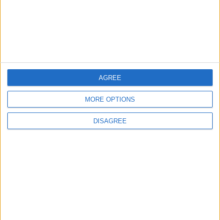
AGREE
Pubblicato
lunedì 2 Mag 2016
in
Lavorare all'estero
,
MORE OPTIONS
News
,
Tracking: Curiosità dal Mondo
Condividi
DISAGREE