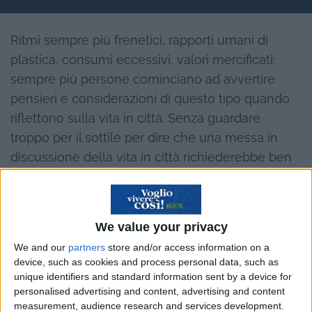
Ritmi sempre più frenetici, rapporti umani di
plastica, consumi eccessivi, valori mercificati:
sempre più persone cominciano ad avvertire
pensieri e considerazioni di questo tipo quando
riflettono sulla vita in città. Senza guardare
troppo per il sottile per dire che una messa in
discussione della vita in città richiederebbe ben
altre considerazioni e punti di partenza, può già
essere sufficiente considerare la crisi come una
spinta potente a rivedere molte cose: anche una
We value your privacy
convivenza urbana sempre più difficile e
We and our
partners
store and/or access information on a
insostenibile, pure dal punto di vista economico.
device, such as cookies and process personal data, such as
unique identifiers and standard information sent by a device for
personalised advertising and content, advertising and content
measurement, audience research and services development.