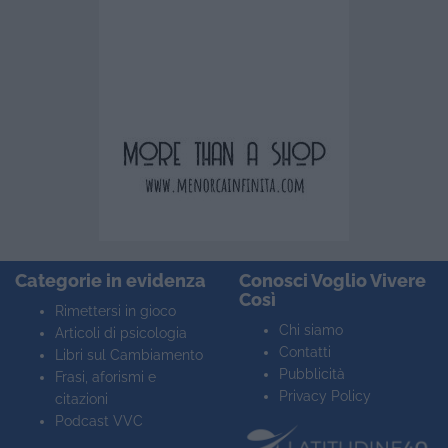
Categorie in evidenza
Conosci Voglio Vivere
Così
Rimettersi in gioco
Chi siamo
Articoli di psicologia
Contatti
Libri sul Cambiamento
Pubblicità
Frasi, aforismi e
Privacy Policy
citazioni
Podcast VVC