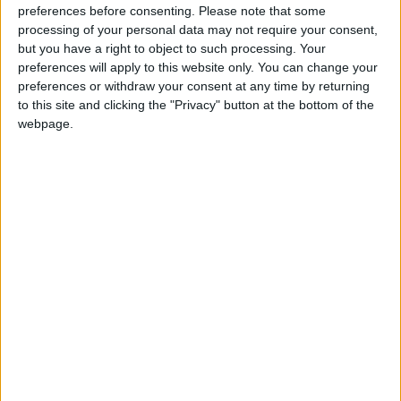
preferences before consenting.
Please note that some
processing of your personal data may not require your consent,
Scopri il risparmio
➔
but you have a right to object to such processing. Your
preferences will apply to this website only. You can change your
preferences or withdraw your consent at any time by returning
to this site and clicking the "Privacy" button at the bottom of the
Dal 21 al 23 aprile, la meravigliosa Madrid ospiterà
webpage.
la 22esima edizione della
Fiera Internazionale
del Franchising
:
EXPOFRANQUICIA
. Si attendono
oltre 16 mila visitatori, professionisti del settore
che metteranno a disposizione degli interessati
le proprie competenze. Inoltre, durante la Fiera si
svolgerà la riunione delle associazioni che
compongono la Federazione Europea del
Franchising. Madrid, quindi, diventerà il
palcoscenico per la presentazione delle più
svariate proposte commerciali.