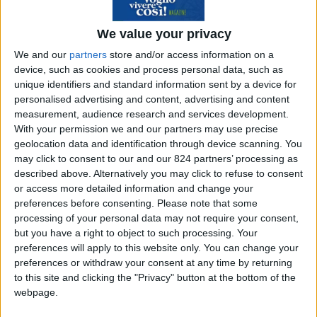
Menorca Travel Helper!
We value your privacy
We and our
partners
store and/or access information on a
device, such as cookies and process personal data, such as
Scopri il risparmio
➔
unique identifiers and standard information sent by a device for
personalised advertising and content, advertising and content
measurement, audience research and services development.
With your permission we and our partners may use precise
Come organizzare eventi in
geolocation data and identification through device scanning. You
may click to consent to our and our 824 partners’ processing as
azienda
described above. Alternatively you may click to refuse to consent
or access more detailed information and change your
Fornire le conoscenze e le competenze sul
preferences before consenting.
Please note that some
processing of your personal data may not require your consent,
processo che va dalla raccolta delle esigenze
but you have a right to object to such processing. Your
alla realizzazione di un evento legato al mondo
preferences will apply to this website only. You can change your
aziendale. È questo l’obiettivo del corso di alta
preferences or withdraw your consent at any time by returning
to this site and clicking the "Privacy" button at the bottom of the
formazione “Organizzazione Eventi” rivolto a
webpage.
disoccupati e quanti non abbiano