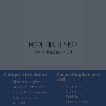
Categorie in evidenza
Conosci Voglio Vivere
Così
Rimettersi in gioco
Chi siamo
Articoli di psicologia
Contatti
Libri sul Cambiamento
Pubblicità
Frasi, aforismi e
Privacy Policy
citazioni