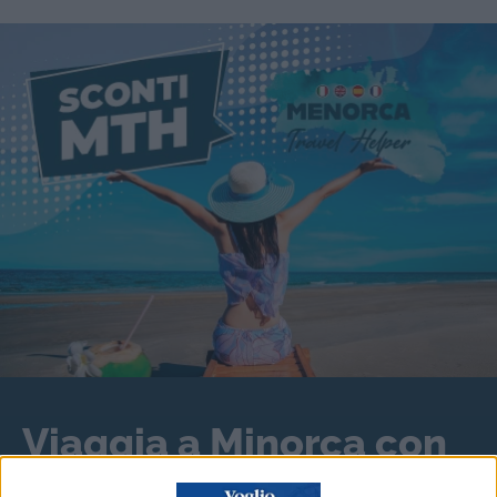
Viaggia a Minorca con
gli sconti MTH del