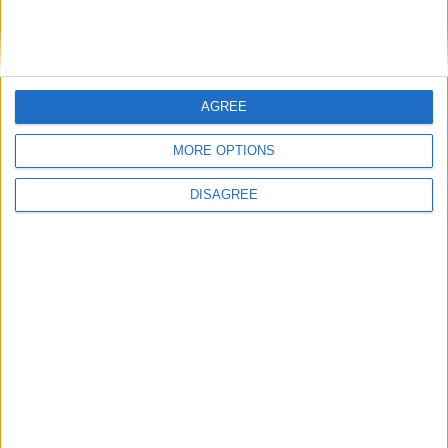
www.challengenetwork.it/2017/08/02/corso-di-
alta-formazione-professionale-organizzazione-
eventi/
.
AGREE
MORE OPTIONS
DISAGREE