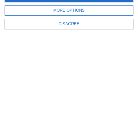
MORE OPTIONS
DISAGREE
Le migliori escursioni
in italiano in tutto il
mondo