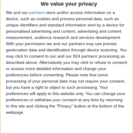
We value your privacy
gli sconti MTH del
We and our
partners
store and/or access information on a
Menorca Travel Helper!
device, such as cookies and process personal data, such as
unique identifiers and standard information sent by a device for
personalised advertising and content, advertising and content
measurement, audience research and services development.
With your permission we and our partners may use precise
Scopri il risparmio
➔
geolocation data and identification through device scanning. You
may click to consent to our and our 824 partners’ processing as
described above. Alternatively you may click to refuse to consent
or access more detailed information and change your
Nuovo record di visite per Voglio Vivere Così
preferences before consenting.
Please note that some
Magazine
. Martedì
13 settembre
abbiamo
processing of your personal data may not require your consent,
but you have a right to object to such processing. Your
toccato la
punta stagionale di lettori
in una
preferences will apply to this website only. You can change your
giornata. Sono stati ben
11.634 gli accessi al
preferences or withdraw your consent at any time by returning
nostro portale
e per noi, impegnati
to this site and clicking the "Privacy" button at the bottom of the
webpage.
quotidianamente nel dare informazioni attente e
puntuali, è davvero una grande soddisfazione.