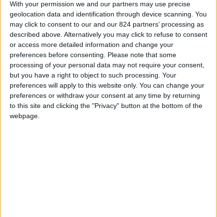
“L’importante- scrive- è avere chiaro che si può
With your permission we and our partners may use precise
cambiare da un giorno all’altro luogo di residenza
geolocation data and identification through device scanning. You
may click to consent to our and our 824 partners’ processing as
e professione, ma
uno stile di vita non si
described above. Alternatively you may click to refuse to consent
improvvisa
”. La
virata
va ponderata, misurata, e,
or access more detailed information and change your
soprattutto, programmata. Decisa in modo
preferences before consenting.
Please note that some
processing of your personal data may not require your consent,
tranquillo anche dal resto della famiglia, se non
but you have a right to object to such processing. Your
si è soli. Per l’Occidente, pensare alla decrescita,
preferences will apply to this website only. You can change your
non è solo inevitabile. “E’ anche- si legge-
preferences or withdraw your consent at any time by returning
to this site and clicking the "Privacy" button at the bottom of the
desiderabile”, in quanto è l’unica occasione non
webpage.
conflittuale e non distruttiva per andare verso
una società più rilassata, profonda e solidale. In
una parola serena. Certo, non è semplice. Ma lo
può diventare se, al comportamento più
responsabile e meno superficiale di ciascuno di
noi, si associano politiche sociali adeguate.
Intanto, è necessaria una
preparazione mentale.