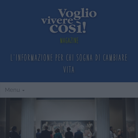
Magazine
L'informazione per chi sogna
di cambiare
vita
Menu