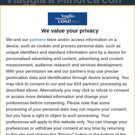
gli sconti MTH del
Menorca Travel Helper!
We value your privacy
We and our
partners
store and/or access information on a
device, such as cookies and process personal data, such as
Scopri il risparmio
➔
unique identifiers and standard information sent by a device for
personalised advertising and content, advertising and content
measurement, audience research and services development.
With your permission we and our partners may use precise
Al Museo Puškin di Mosca si è aperta il 9 giugno
geolocation data and identification through device scanning. You
2017 la mostra
“Venezia Rinascimento: Tiziano,
may click to consent to our and our 824 partners’ processing as
described above. Alternatively you may click to refuse to consent
Tintoretto, Veronese”
, promossa dall’Ambasciata
or access more detailed information and change your
d’Italia a Mosca, che si compone di 23 opere
preferences before consenting.
Please note that some
provenienti dalle principali istituzioni museali
processing of your personal data may not require your consent,
but you have a right to object to such processing. Your
italiane quali le Gallerie dell’Accademia di
preferences will apply to this website only. You can change your
Venezia, la Pinacoteca Capitolina di Roma e la
preferences or withdraw your consent at any time by returning
Pinacoteca Nazionale di Bologna, che sottolinea
to this site and clicking the "Privacy" button at the bottom of the