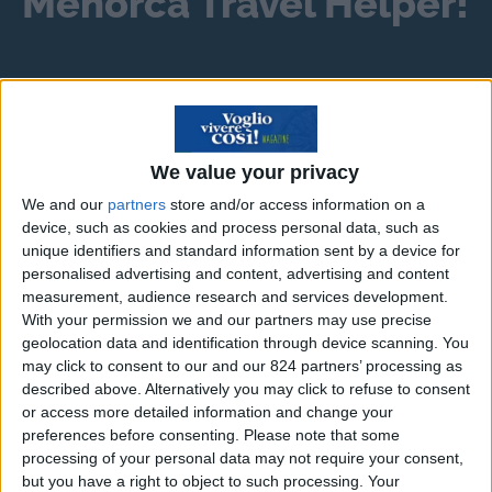
Menorca Travel Helper!
Scopri il risparmio
➔
We value your privacy
“Vendere con le community”,
We and our
partners
store and/or access information on a
il nuovo libro di Giampaolo
device, such as cookies and process personal data, such as
unique identifiers and standard information sent by a device for
Coletti
personalised advertising and content, advertising and content
measurement, audience research and services development.
“
Vendere con le community
” è il nuovo libro di
With your permission we and our partners may use precise
geolocation data and identification through device scanning. You
Giampaolo Colletti, edito da Gruppo24Ore.
may click to consent to our and our 824 partners’ processing as
Dedicato alle nuove tribù digitali, il manuale
described above. Alternatively you may click to refuse to consent
prende in esame il ruolo delle community come
or access more detailed information and change your
preferences before consenting.
Please note that some
scelta strategica per incrementare il business,
processing of your personal data may not require your consent,
suggerendo come il dialogo sul web permetta di
but you have a right to object to such processing. Your