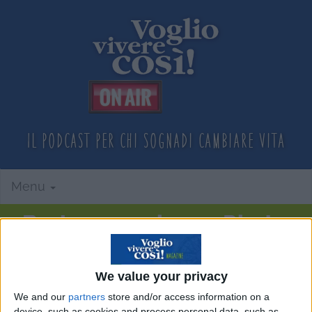
Il podcast per chi sogna
di cambiare vita
Menu
Barbara: aprire un Riad a
Marrakech mi ha salvata
We value your privacy
Home
Podcast
We and our
partners
store and/or access information on a
device, such as cookies and process personal data, such as