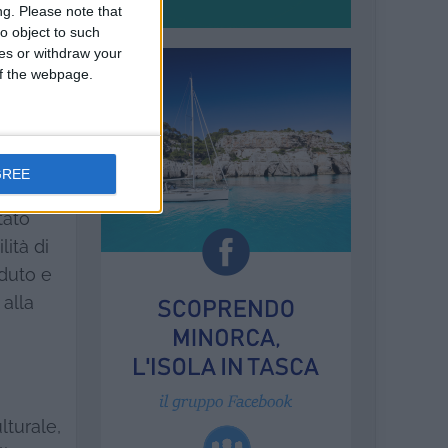
ng.
Please note that
o object to such
 mio
ces or withdraw your
ella
 of the webpage.
que, è
GREE
tato
lità di
aduto e
alla
lturale,