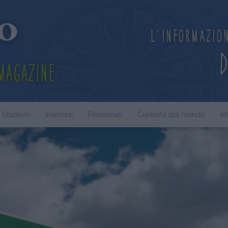
L'informazio
Magazine
Studiare
Investire
Pensionati
Curiosità dal mondo
Af