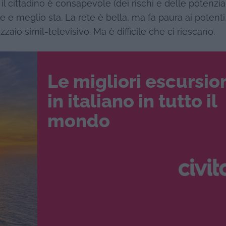
 il cittadino è consapevole (dei rischi e delle potenzial
e e meglio sta. La rete è bella, ma fa paura ai potenti
zaio simil-televisivo. Ma è difficile che ci riescano.
Le migliori escursio
in italiano in tutto il
mondo