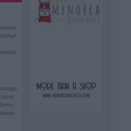
pretare
 Arthur
ronauta
nologie
colosi
lismo,
itando.