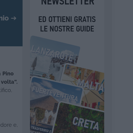
mio
➔
a
Pino
 volta”.
ifico,
dore e,