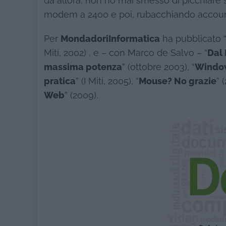
da allora, non ho mai smesso di picchiare s
modem a 2400 e poi, rubacchiando account 
Per
MondadoriInformatica
ha pubblicato 
Miti, 2002) , e – con Marco de Salvo – “
Dal 
massima potenza
” (ottobre 2003), “
Window
pratica
” (I Miti, 2005), “
Mouse? No grazie
” 
Web
” (2009).