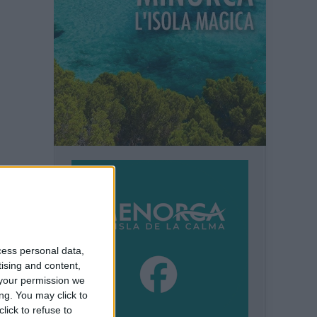
cess personal data,
tising and content,
your permission we
ng. You may click to
lick to refuse to