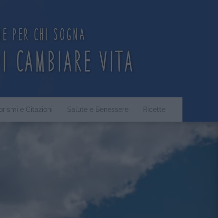
ne per chi sogna
di cambiare vita
orismi e Citazioni
Salute e Benessere
Ricette