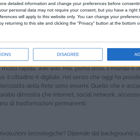
ore detailed information and change your preferences before consenti
our personal data may not require your consent, but you have a right t
o in prestito la frase di Paul Valéry, che dà il titolo al
ferences will apply to this website only. You can change your preferen
 stato quello di una volta, dall’invenzione del fuoco (d
y returning to this site and clicking the "Privacy" button at the bottom
adio, della tivù, dell’aviazione civile, eccetera…) e, dun
rispetto al passato, sta nei tempi.
IONS
DISAGREE
A
 molto rapida, wiki wiki. Mai, prima d’ora, il mondo è s
. Il cittadino è digitale, nel senso che oggi ha possibi
potenzialità della Rete sono enormi. Quello che è acc
arabo dimostra che Internet, social network, accesso 
àno di trasformazioni permanenti.
?
rivoluzioni tecnologiche? Dipende dal background cu