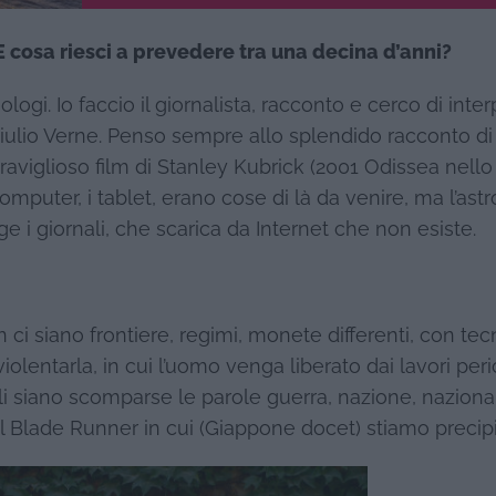
E cosa riesci a prevedere tra una decina d’anni?
ogi. Io faccio il giornalista, racconto e cerco di inter
iulio Verne. Penso sempre allo splendido racconto di
meraviglioso film di Stanley Kubrick (2001 Odissea nello
computer, i tablet, erano cose di là da venire, ma l’ast
ge i giornali, che scarica da Internet che non esiste.
i siano frontiere, regimi, monete differenti, con tec
iolentarla, in cui l’uomo venga liberato dai lavori peri
i siano scomparse le parole guerra, nazione, naziona
el Blade Runner in cui (Giappone docet) stiamo precip