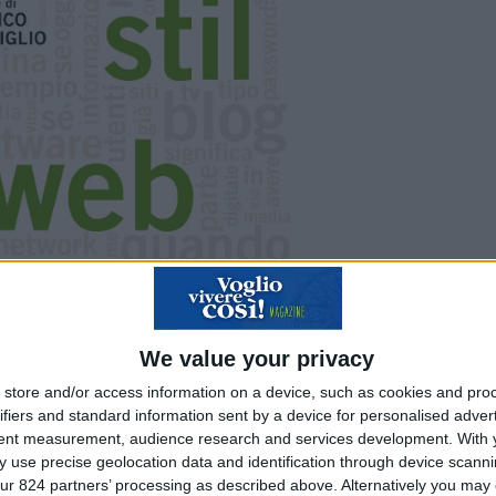
We value your privacy
store and/or access information on a device, such as cookies and pro
ifiers and standard information sent by a device for personalised adver
tent measurement, audience research and services development.
With 
i effetti dell’avvento dell’era digitale, e, quindi a
 use precise geolocation data and identification through device scanni
 cosa ci aspetta?
ur 824 partners’ processing as described above. Alternatively you may c