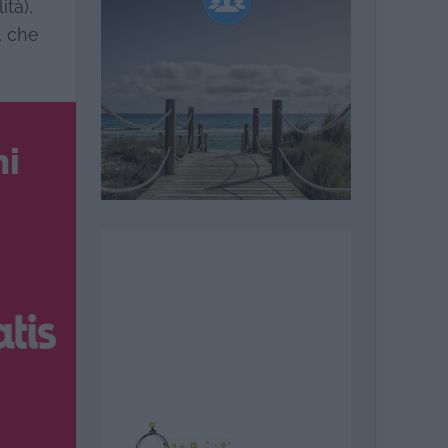
ità),
, che
ni