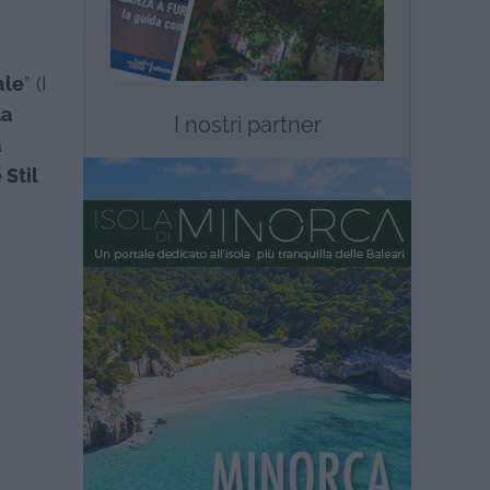
ale
” (I
la
I nostri partner
a
 Stil