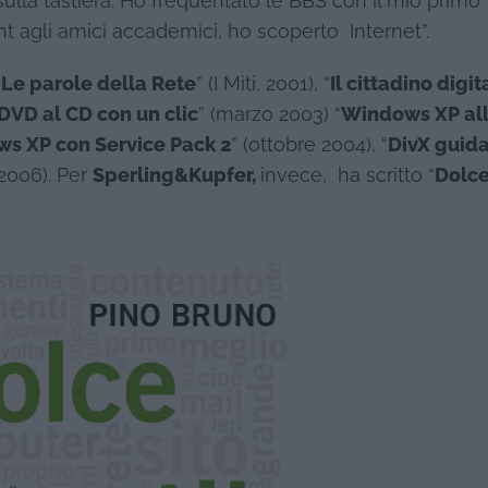
ulla tastiera. Ho frequentato le BBS con il mio primo
agli amici accademici, ho scoperto Internet”.
“
Le parole della Rete
” (I Miti, 2001), “
Il cittadino digit
DVD al CD con un clic
” (marzo 2003) “
Windows XP al
s XP con Service Pack 2
” (ottobre 2004), “
DivX guid
(2006). Per
Sperling&Kupfer,
invece, ha scritto “
Dolce