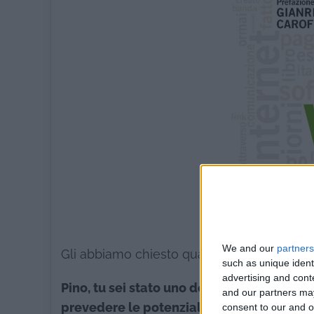
We and our
partners
Gli abbiamo chiesto qualche consiglio.
such as unique ident
advertising and con
Pino, tu sei stato uno dei primi a fiutare gl
and our partners may
prevedere le potenzialità della Rete. Ora
consent to our and o