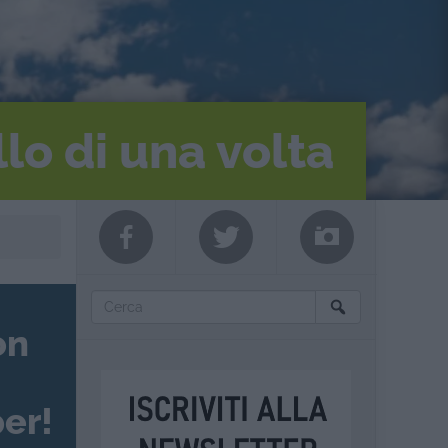
llo di una volta
on
er!