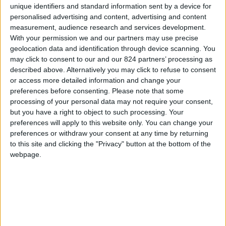
unique identifiers and standard information sent by a device for
provocatorio- Numeri che ci fanno paura, come
personalised advertising and content, advertising and content
quell’uno su tre che riguarda la percentuale di
measurement, audience research and services development.
anziani che abiteranno il nostro Paese di qui ai
With your permission we and our partners may use precise
geolocation data and identification through device scanning. You
prossimi anni. Numeri che, più raramente ci
may click to consent to our and our 824 partners’ processing as
consolano in una notizia in cronaca regionale,
described above. Alternatively you may click to refuse to consent
ricordandoci che la vita si è allungata. I vecchi
or access more detailed information and change your
preferences before consenting.
Please note that some
danno fastidio. E’ sempre stato così: ma adesso, è
processing of your personal data may not require your consent,
soprattutto nel nostro Paese, avviene qualcosa di
but you have a right to object to such processing. Your
diverso. C’è una sola generazione. A new kind of
preferences will apply to this website only. You can change your
preferences or withdraw your consent at any time by returning
generation. Quella dei cinquanta- sessantenni.
to this site and clicking the "Privacy" button at the bottom of the
Le altre devono adeguarsi. O svanire”. Già,
webpage.
perché i vecchi puzzano di morte e la nostra
cultura rimuove, nega la morte. I vecchi, con le
loro misere pensioni, non sono neanche
consumatori interessanti. Per niente appassionati
ai giocattoli elettronici, autentico tramite di