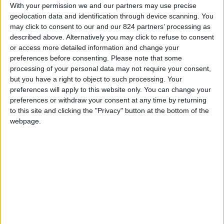
With your permission we and our partners may use precise
geolocation data and identification through device scanning. You
may click to consent to our and our 824 partners’ processing as
Ma è altrettanto vero che sia proprio in momenti
described above. Alternatively you may click to refuse to consent
di crisi, di stallo e di incertezza che possono
or access more detailed information and change your
nascere gli stimoli e le idee migliori per tentare
preferences before consenting.
Please note that some
processing of your personal data may not require your consent,
di cambiare, di introdurre una svolta, grande o
but you have a right to object to such processing. Your
piccola che sia, ai sentieri fino ad ora battuti. E in
preferences will apply to this website only. You can change your
questa ottica, il libro di cui parliamo può di certo
preferences or withdraw your consent at any time by returning
to this site and clicking the "Privacy" button at the bottom of the
dare qualche spunto. Tenendo comunque
webpage.
presente che si tratta di un libro scritto
rivolgendosi, in prima battuta, al mercato
anglosassone e americano. E, senza voler fare
un discorso pedante sulla mentalità e la cultura
lavorativa di quei paesi, ci sembra giusto
ricordare come la mobilità e una certa natura più
scanzonata di quei popoli, renda non