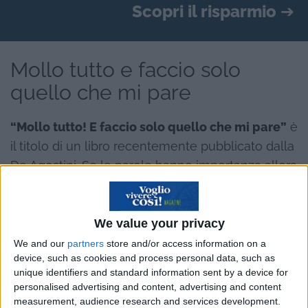
Scopri il risparmio
➔
Mollo tutto e faccio solo
quello che mi pare
“Mollo tutto! E faccio solo quello che mi pare”
è
il titolo di un libro recentemente pubblicato dalla
De Agostini. Se le parole hanno importanza allora
non è superfluo dire che non è tutto oro ciò che
luccica. In momenti come questi, in cui la crisi e
We value your privacy
la paura del futuro, letteralmente, tolgono il
sonno a molti di noi è importante non scambiare
We and our
partners
store and/or access information on a
device, such as cookies and process personal data, such as
la creatività con l’avventatezza. Piccolo ma
unique identifiers and standard information sent by a device for
doveroso consiglio per la lettura di questo testo.
personalised advertising and content, advertising and content
measurement, audience research and services development.