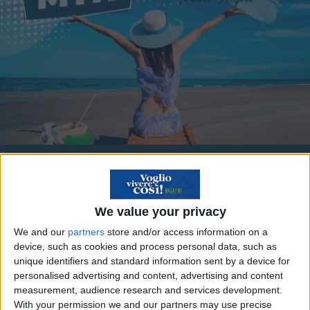
Viaggia a Minorca con
gli sconti MTH del
We value your privacy
Menorca Travel Helper!
We and our
partners
store and/or access information on a
device, such as cookies and process personal data, such as
unique identifiers and standard information sent by a device for
personalised advertising and content, advertising and content
measurement, audience research and services development.
Scopri il risparmio
➔
With your permission we and our partners may use precise