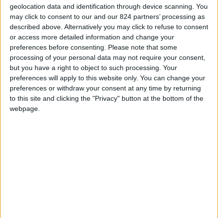
geolocation data and identification through device scanning. You
may click to consent to our and our 824 partners’ processing as
described above. Alternatively you may click to refuse to consent
Michela Zanarella:
or access more detailed information and change your
“Meditations in the
preferences before consenting.
Please note that some
processing of your personal data may not require your consent,
Feminine”
but you have a right to object to such processing. Your
preferences will apply to this website only. You can change your
preferences or withdraw your consent at any time by returning
Di Nicole Cascione
to this site and clicking the "Privacy" button at the bottom of the
webpage.
Michela Zanarella, nasce a Cittadella, nel 1980.
Già da giovanissima inizia a scrivere poesie e
negli anni pubblica sei libri, oltre ad ottenere
diversi riconoscimenti nazionali ed internazionali.
La sua ultima opera è “Meditations in the
Feminine”, una raccolta di 66 poesie di riflessione
e meditazione sull’esistenza. Un libro, tradotto
anche in inglese, carico di esperienze ed