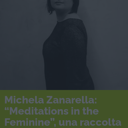
Michela Zanarella:
“Meditations in the
Feminine”, una raccolta