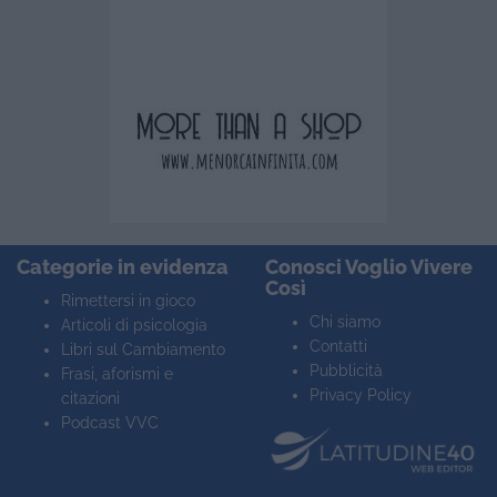
Categorie in evidenza
Conosci Voglio Vivere
Così
Rimettersi in gioco
Chi siamo
Articoli di psicologia
Contatti
Libri sul Cambiamento
Pubblicità
Frasi, aforismi e
Privacy Policy
citazioni
Podcast VVC