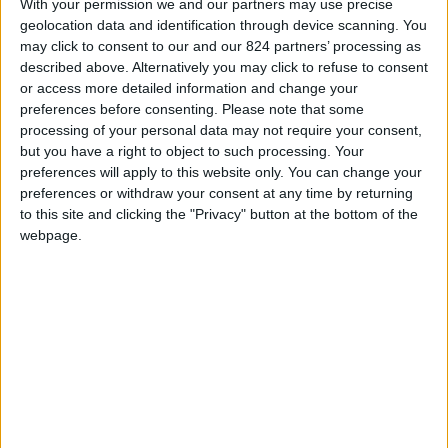
With your permission we and our partners may use precise
panico, dalla bulimia all’autolesionismo, per poi
geolocation data and identification through device scanning. You
scoprire di essere stata adottata. Una storia
may click to consent to our and our 824 partners’ processing as
described above. Alternatively you may click to refuse to consent
psicologicamente devastante già raccontata in
or access more detailed information and change your
parte per la rivista “Confidenze” e per il
preferences before consenting.
Please note that some
programma di Radio Rai2 “Pascal”.
processing of your personal data may not require your consent,
but you have a right to object to such processing. Your
preferences will apply to this website only. You can change your
“Dentro l’oscurità” è, però, molto più di
preferences or withdraw your consent at any time by returning
un’autobiografia. Rappresenta un libro di rinascita
to this site and clicking the "Privacy" button at the bottom of the
perché – come racconta la stessa autrice –
webpage.
“nonostante tutto il mio passato burrascoso, oggi
sono ancora qui, più forte di prima, per portare
un meraviglio messaggio di speranza: che nella
vita si può e si deve superare tutto, quando
cadiamo, dobbiamo rialzarci, perché la vita è una
sola è merita di essere vissuta sempre con i suoi
dolori e le sue gioie”.