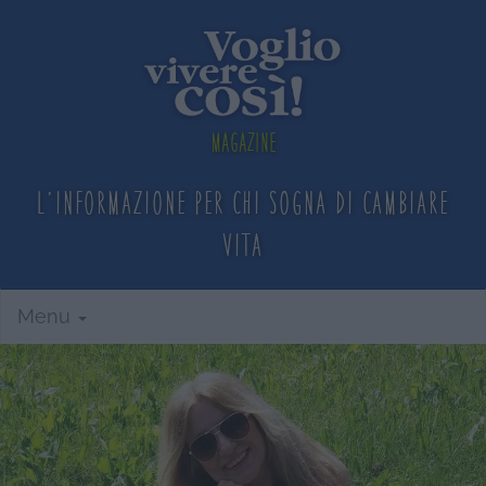
Magazine
L'informazione per chi sogna
di cambiare
vita
Menu